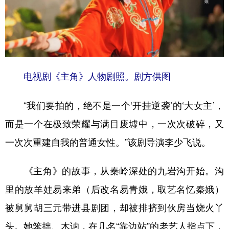
电视剧《主角》人物剧照。剧方供图
“我们要拍的，绝不是一个‘开挂逆袭’的‘大女主’，
而是一个在极致荣耀与满目废墟中，一次次破碎，又
一次次重建自我的普通女性。”该剧导演李少飞说。
《主角》的故事，从秦岭深处的九岩沟开始。沟
里的放羊娃易来弟（后改名易青娥，取艺名忆秦娥）
被舅舅胡三元带进县剧团，却被排挤到伙房当烧火丫
头。她笨拙、木讷，在几名“靠边站”的老艺人指点下，