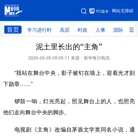
手机版
网站无障碍
PC版本
网站地图
首页
学习进行时
高层
时政
人事
国际
财
泥土里长出的“主角”
学习进行时
高层
时政
人事
2026-06-05 09:05:11
来源：新华每日电讯
国际
财经
网评
港澳
“我站在舞台中央，影子被钉在墙上，迎着光才刻
台湾
思客智库
全球连线
教育
下勋章……”
科技
科创
量子
体育
文化
书画
健康
军事
锣鼓一响，灯光亮起，照见舞台上的人，也照亮
访谈
视频
图片
政务
他们走向舞台中央的脚步。
法律
中央文件
金融
汽车
电视剧《主角》改编自茅盾文学奖同名小说，通
食品
人居
信息化
数字经济