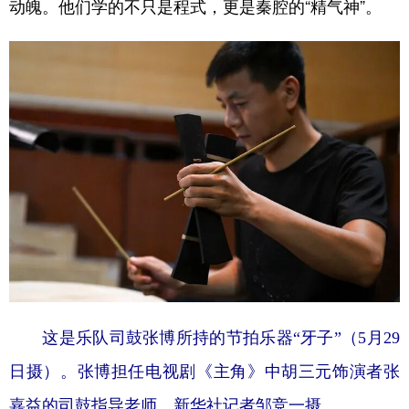
动魄。他们学的不只是程式，更是秦腔的“精气神”。
这是乐队司鼓张博所持的节拍乐器“牙子”（5月29
日摄）。张博担任电视剧《主角》中胡三元饰演者张
嘉益的司鼓指导老师。新华社记者邹竞一摄