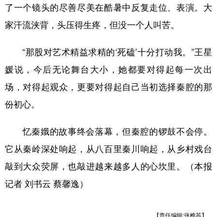
了一个镜头的尽善尽美在酷暑中反复走位、表演。大
家汗流浃背，头压得生疼，但没一个人叫苦。
“那股对艺术精益求精的‘死磕’十分打动我。”王星
媛说，今后无论舞台大小，她都要对得起每一次出
场，对得起观众，更要对得起自己当初选择秦腔的那
份初心。
忆秦娥的故事终会落幕，但秦腔的锣鼓不会停。
它从秦岭深处响起，从八百里秦川响起，从乡村戏台
敲到大众荧屏，也敲进越来越多人的心坎里。（本报
记者 刘书云 蔡馨逸）
【责任编辑:张樵苏】