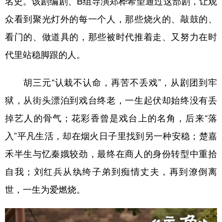
名史。该剧编剧、B组导演郑桦希望通过这部剧，让观
众看到聚光灯外的每一个人，那些烧火的、敲鼓的、
看门的、做道具的，那些被时代推着走、又努力在时
代里站稳脚跟的人。
胡三元“认栽不认命，再苦不丢戏”，从剧团到牢
狱，从街头漂泊到戏台终老，一生起伏却始终没有丢
掉艺人的骨气；花彩香曾是戏台上的名角，后来“落
入”平凡生活，却在烟火日子里找到另一种安稳；楚嘉
禾半生与忆秦娥较劲，最终在商人的身份转型中重拾
自我；刘红兵从纨绔子弟到痴情丈夫，再到潦倒离
世，一生为爱燃烧。