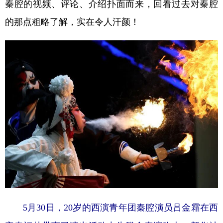
秦腔的视频、评论、介绍扑面而来，回看过去对秦腔
的那点粗略了解，实在令人汗颜！
5月30日，20岁的西演青年团秦腔演员吕金霜在西