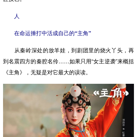
山东
河南
湖北
湖南
广东
广西
海南
重庆
人
四川
贵州
云南
西藏
在命运捶打中活成自己的“主角”
陕西
甘肃
青海
宁夏
从秦岭深处的放羊娃，到剧团里的烧火丫头，再
新疆
内蒙古
黑龙江
到名震四方的秦腔名伶……如果只用“女主逆袭”来概括
《主角》，无疑是对它最大的误读。
多语种频道
English
Español
Français
عربى
Русский язык
日本語
한국어
Deutsch
Português