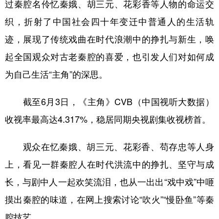
过秦腔名伶忆秦娥、胡三元、花彩香等人物的命运交
学术中国
乡村振兴
银龄
溯源中国
织，折射了中国社会四十年变迁中普通人的生活轨
迹，展现了传统戏曲在时代浪潮中的挣扎与新生，唤
城市
旅游
能源
会展
起全国观众对古老秦腔的喜爱，也引发人们对如何成
彩票
娱乐
时尚
悦读
为自己生活“主角”的深思。
公益
一带一路
亚太网
上市公司
截至6月3日，《主角》CVB（中国视听大数据）
文化产业
收视率最高达4.317%，稳居同期央视剧集收视榜首。
地方频道
观众在忆秦娥、胡三元、花彩香、苟存忠等人身
北京
天津
河北
山西
上，看见一群秦腔人在时代洪流中的挣扎、坚守与成
辽宁
吉林
上海
江苏
长，与剧中人一起欢笑流泪，也从一出出“戏中戏”中咂
摸出秦腔的味道，在网上搜索讨论“吹火”“慢卧鱼”等秦
浙江
安徽
福建
江西
腔技艺。