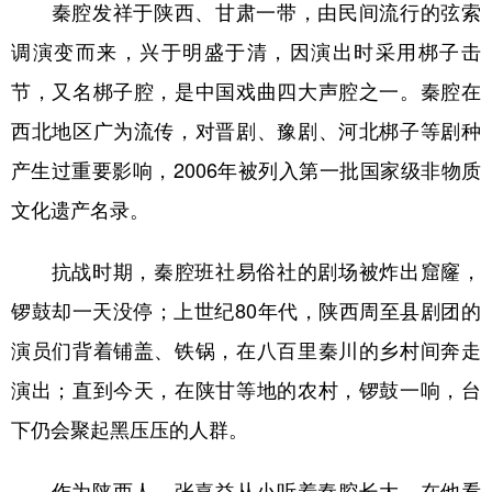
秦腔发祥于陕西、甘肃一带，由民间流行的弦索
调演变而来，兴于明盛于清，因演出时采用梆子击
节，又名梆子腔，是中国戏曲四大声腔之一。秦腔在
西北地区广为流传，对晋剧、豫剧、河北梆子等剧种
产生过重要影响，2006年被列入第一批国家级非物质
文化遗产名录。
抗战时期，秦腔班社易俗社的剧场被炸出窟窿，
锣鼓却一天没停；上世纪80年代，陕西周至县剧团的
演员们背着铺盖、铁锅，在八百里秦川的乡村间奔走
演出；直到今天，在陕甘等地的农村，锣鼓一响，台
下仍会聚起黑压压的人群。
作为陕西人，张嘉益从小听着秦腔长大。在他看