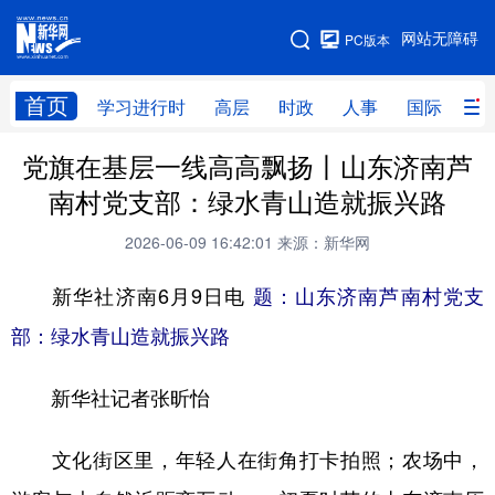
手机版
网站无障碍
PC版本
网站地图
首页
学习进行时
高层
时政
人事
国际
财
党旗在基层一线高高飘扬丨山东济南芦
学习进行时
高层
时政
人事
南村党支部：绿水青山造就振兴路
国际
财经
网评
港澳
2026-06-09 16:42:01
来源：新华网
台湾
思客智库
全球连线
教育
新华社济南6月9日电
题：山东济南芦南村党支
科技
科创
量子
体育
部：绿水青山造就振兴路
文化
书画
健康
军事
新华社记者张昕怡
访谈
视频
图片
政务
法律
中央文件
金融
汽车
文化街区里，年轻人在街角打卡拍照；农场中，
食品
人居
信息化
数字经济