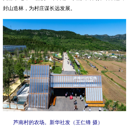
山东
河南
湖北
湖南
封山造林，为村庄谋长远发展。
广东
广西
海南
重庆
四川
贵州
云南
西藏
陕西
甘肃
青海
宁夏
新疆
内蒙古
黑龙江
多语种频道
English
Español
Français
عربى
Русский язык
日本語
한국어
Deutsch
Português
芦南村的农场。新华社发（王仁锋 摄）