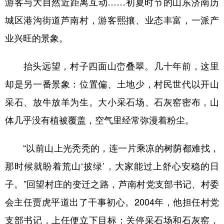
游客与大自然近距离互动……初夏时节的山东济南历
城区港沟街道芦南村，游客熙攘、业态丰富，一派产
学术中国
乡村振兴
银龄
溯源中国
业兴旺的景象。
城市
旅游
能源
会展
彩票
娱乐
时尚
悦读
抬头远望，村子四面山峦叠翠。几十年前，这里
公益
一带一路
亚太网
上市公司
却是另一番景象：位置偏、土地少，村民世代以开山
采石、放牛放羊为生。大小采石场、石灰窑密布，山
文化产业
体几乎没有植被覆盖，空气里经常弥漫着粉尘。
地方频道
“以前山上光秃秃的，连一片乘凉的树荫都难找，
北京
天津
河北
山西
那时候就盼着荒山‘披绿’，大家能过上舒心安稳的日
子。”回望村庄的变迁之路，芦南村党支部书记、村委
辽宁
吉林
上海
江苏
会主任贾虎平道出了干事初心。2004年，他担任村党
浙江
安徽
福建
江西
支部书记，上任便立下目标：关停采石场和石灰窑，