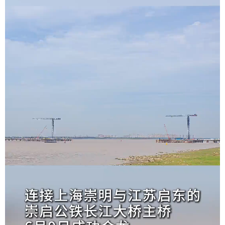
学术中国
乡村振兴
银龄
溯源中国
城市
旅游
能源
会展
彩票
娱乐
时尚
悦读
公益
一带一路
亚太网
上市公司
文化产业
地方频道
北京
天津
河北
山西
辽宁
吉林
上海
江苏
浙江
安徽
福建
江西