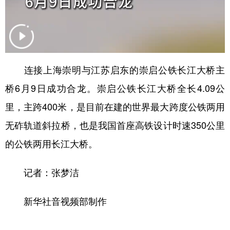
山东
河南
湖北
湖南
广东
广西
海南
重庆
四川
贵州
云南
西藏
陕西
甘肃
青海
宁夏
连接上海崇明与江苏启东的崇启公铁长江大桥主
桥6月9日成功合龙。崇启公铁长江大桥全长4.09公
新疆
内蒙古
黑龙江
里，主跨400米，是目前在建的世界最大跨度公铁两用
无砟轨道斜拉桥，也是我国首座高铁设计时速350公里
多语种频道
的公铁两用长江大桥。
English
Español
Français
عربى
Русский язык
日本語
한국어
记者：张梦洁
Deutsch
Português
新华社音视频部制作