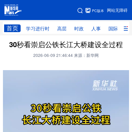
手机版
网站无障碍
PC版本
网站地图
首页
学习进行时
高层
时政
人事
国际
财
30秒看崇启公铁长江大桥建设全过程
学习进行时
高层
时政
人事
2026-06-09 21:46:44
来源：新华网
国际
财经
网评
港澳
台湾
思客智库
全球连线
教育
科技
科创
量子
体育
文化
书画
健康
军事
访谈
视频
图片
政务
法律
中央文件
金融
汽车
食品
人居
信息化
数字经济