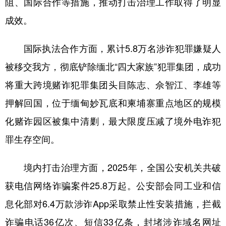
阻、国际合作等措施，推动打击治理工作取得了明显
成效。
国际执法合作方面，累计5.8万名涉诈犯罪嫌疑人
被移交我方，彻底铲除缅北“四大家族”犯罪集团，成功
将重大跨境赌诈犯罪集团头目陈志、佘智江、李雄等
押解回国，位于缅甸妙瓦底和柬埔寨重点地区的规模
化赌诈园区被集中清剿，最大限度压减了境外电诈犯
罪生存空间。
境内打击治理方面，2025年，全国公安机关共破
获电信网络诈骗案件25.8万起。公安部会同工业和信
息化部对6.4万款涉诈App采取禁止性安装措施，拦截
诈骗电话36亿次、短信33亿条，封堵涉诈域名网址