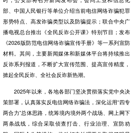
时，公安部将召开新闻发布会，会同工业和信息化
山东
河南
湖北
湖南
部、中国人民银行等单位介绍当前电信网络诈骗犯罪
广东
广西
海南
重庆
形势特点、高发诈骗类型以及防骗提示；联合中央广
四川
贵州
云南
西藏
播电视总台推出《全民反诈公开课》特别节目；发布
陕西
甘肃
青海
宁夏
《2026版防范电信网络诈骗宣传手册》等一系列宣防
新疆
内蒙古
黑龙江
材料。其间，主要新闻媒体和新媒体平台将持续推出
反诈系列报道，不断扩大宣传范围、提高宣传精度，
多语种频道
掀起全民反诈、全社会反诈新热潮。
English
Español
Français
عربى
2025年以来，各地各部门坚决贯彻落实党中央决
Русский язык
日本語
한국어
策部署，认真落实反电信网络诈骗法，深化运用“四专
Deutsch
Português
两合力”总体思路，统筹境内境外两个战场、网上网下
两条战线，综合采取侦查打击、行业治理、宣防劝