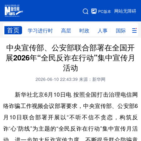
手机版
网站无障碍
PC版本
网站地图
首页
学习进行时
高层
时政
人事
国际
财
中央宣传部、公安部联合部署在全国开
学习进行时
高层
时政
人事
展2026年“全民反诈在行动”集中宣传月
国际
财经
网评
港澳
活动
台湾
思客智库
全球连线
教育
2026-06-10 22:43:39
来源：新华网
科技
科创
量子
体育
新华社北京6月10日电 按照全国打击治理电信网
文化
书画
健康
军事
络诈骗工作视频会议部署要求，中央宣传部、公安部6
访谈
视频
图片
政务
月10日联合部署开展以“不听不信不贪恋，构筑反
法律
中央文件
金融
汽车
诈‘心’防线”为主题的“全民反诈在行动”集中宣传月活
动，进一步加大反诈宣传力度，不断提升群众防骗意
食品
人居
信息化
数字经济