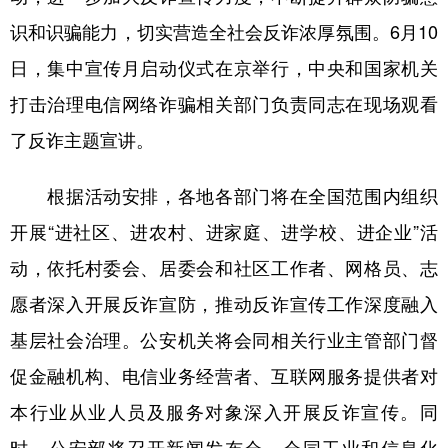
识和识骗能力，切实营造全社会反诈浓厚氛围。6月10
学术中国
乡村振兴
银龄
溯源中国
日，集中宣传月启动仪式在京举行，中央和国家机关
城市
旅游
能源
会展
打击治理电信网络诈骗相关部门负责同志在现场观看
彩票
娱乐
时尚
悦读
了反诈主题宣讲。
公益
一带一路
亚太网
上市公司
根据活动安排，各地各部门将在全国范围内组织
文化产业
开展“进社区、进农村、进家庭、进学校、进企业”活
动，依托村委会、居委会和社区工作者、网格员、志
地方频道
愿者深入开展反诈宣防，推动反诈宣传工作深度融入
北京
天津
河北
山西
基层社会治理。公安机关将会同相关行业主管部门督
辽宁
吉林
上海
江苏
促金融机构、电信业务经营者、互联网服务提供者对
本行业从业人员及服务对象深入开展反诈宣传。同
浙江
安徽
福建
江西