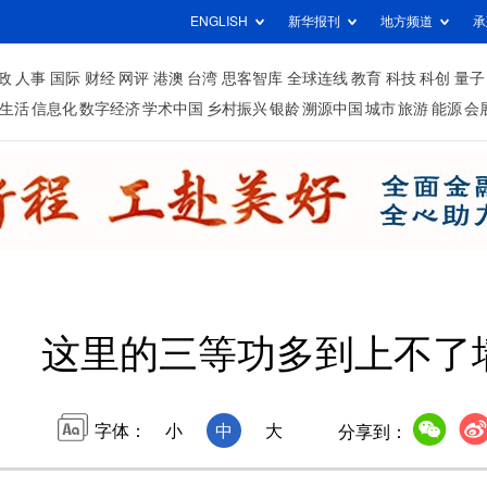
ENGLISH
新华报刊
地方频道
承
政
人事
国际
财经
网评
港澳
台湾
思客智库
全球连线
教育
科技
科创
量子
生活
信息化
数字经济
学术中国
乡村振兴
银龄
溯源中国
城市
旅游
能源
会
这里的三等功多到上不了
字体：
小
中
大
分享到：