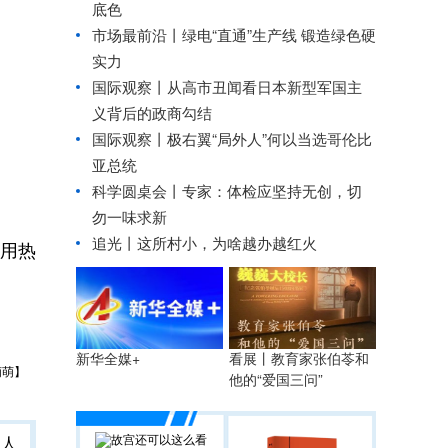
底色
市场最前沿丨绿电“直通”生产线 锻造绿色硬
实力
国际观察丨
从高市丑闻看日本新型军国主
义背后的政商勾结
国际观察丨极右翼“局外人”何以当选哥伦比
亚总统
科学圆桌会丨专家：体检应坚持无创，切
勿一味求新
追光丨
这所村小，为啥越办越红火
用热
看展丨教育家张伯苓和
新华全媒+
萌萌】
他的“爱国
三问
”