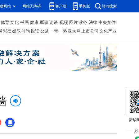
建网站
网站无障碍
客户端
手机版
站内搜索
体育
文化
书画
健康
军事
访谈
视频
图片
政务
法律
中央文件
展
彩票
娱乐
时尚
悦读
公益
一带一路
亚太网
上市公司
文化产业
墙