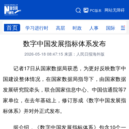
手机版
网站无障碍
PC版本
网站地图
首页
学习进行时
高层
时政
人事
国际
财
数字中国发展指标体系发布
学习进行时
高层
时政
人事
2026-05-18 08:47:15
来源：人民日报海外版
国际
财经
网评
港澳
记者17日从国家数据局获悉，为更好反映数字中
台湾
思客智库
全球连线
教育
国建设整体情况，在国家数据局指导下，由国家数据
科技
科创
量子
体育
发展研究院牵头，联合国家信息中心、中国信通院等7
文化
书画
健康
军事
家单位，在去年基础上，修订形成《数字中国发展指
访谈
视频
图片
政务
标体系》并对外正式发布。
法律
中央文件
金融
汽车
据介绍，《数字中国发展指标体系》包含10个一
食品
人居
信息化
数字经济