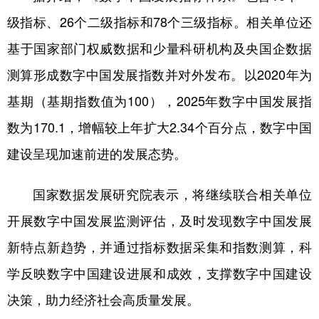
级指标、26个二级指标和78个三级指标。相关单位还
学术中国
乡村振兴
银龄
溯源中国
基于国家部门权威数据和少量科研机构及央国企数据
城市
旅游
能源
会展
测算形成数字中国发展指数并对外发布。以2020年为
彩票
娱乐
时尚
悦读
基期（基期指数值为100），2025年数字中国发展指
公益
一带一路
亚太网
上市公司
数为170.1，增幅较上年扩大2.34个百分点，数字中国
文化产业
建设呈现加速前进的发展态势。
国家数据发展研究院表示，将继续联合相关单位
地方频道
开展数字中国发展监测评估，及时发现数字中国发展
北京
天津
河北
山西
新特点新趋势，并通过指标数据采集和指数测算，科
辽宁
吉林
上海
江苏
学反映数字中国建设进展和成效，支撑数字中国建设
浙江
安徽
福建
江西
决策，助力经济社会高质量发展。