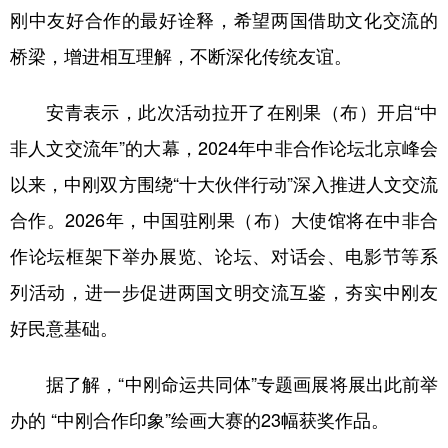
刚中友好合作的最好诠释，希望两国借助文化交流的
学术中国
乡村振兴
银龄
溯源中国
桥梁，增进相互理解，不断深化传统友谊。
城市
旅游
能源
会展
安青表示，此次活动拉开了在刚果（布）开启“中
彩票
娱乐
时尚
悦读
非人文交流年”的大幕，2024年中非合作论坛北京峰会
公益
一带一路
亚太网
上市公司
以来，中刚双方围绕“十大伙伴行动”深入推进人文交流
文化产业
合作。2026年，中国驻刚果（布）大使馆将在中非合
作论坛框架下举办展览、论坛、对话会、电影节等系
地方频道
列活动，进一步促进两国文明交流互鉴，夯实中刚友
好民意基础。
北京
天津
河北
山西
辽宁
吉林
上海
江苏
据了解，“中刚命运共同体”专题画展将展出此前举
浙江
安徽
福建
江西
办的 “中刚合作印象”绘画大赛的23幅获奖作品。