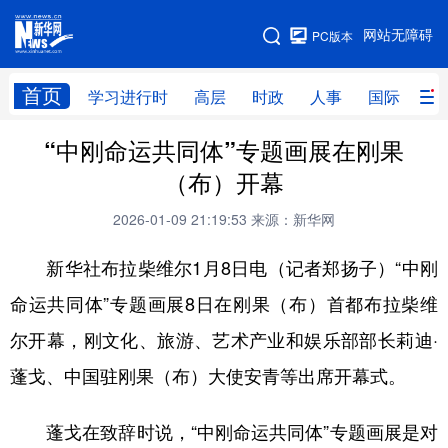
手机版
网站无障碍
PC版本
网站地图
首页
学习进行时
高层
时政
人事
国际
财
“中刚命运共同体”专题画展在刚果
学习进行时
高层
时政
人事
（布）开幕
国际
财经
网评
港澳
2026-01-09 21:19:53
来源：新华网
台湾
思客智库
全球连线
教育
新华社布拉柴维尔1月8日电（记者郑扬子）“中刚
科技
科创
量子
体育
命运共同体”专题画展8日在刚果（布）首都布拉柴维
文化
书画
健康
军事
尔开幕，刚文化、旅游、艺术产业和娱乐部部长莉迪·
访谈
视频
图片
政务
蓬戈、中国驻刚果（布）大使安青等出席开幕式。
法律
中央文件
金融
汽车
蓬戈在致辞时说，“中刚命运共同体”专题画展是对
食品
人居
信息化
数字经济