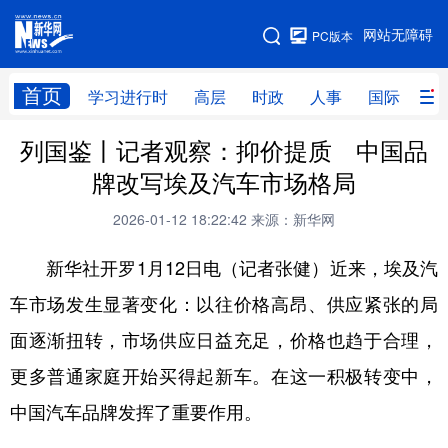
手机版
网站无障碍
PC版本
网站地图
首页
学习进行时
高层
时政
人事
国际
财
列国鉴丨记者观察：抑价提质 中国品
学习进行时
高层
时政
人事
牌改写埃及汽车市场格局
国际
财经
网评
港澳
2026-01-12 18:22:42
来源：新华网
台湾
思客智库
全球连线
教育
新华社开罗1月12日电（记者张健）近来，埃及汽
科技
科创
量子
体育
车市场发生显著变化：以往价格高昂、供应紧张的局
文化
书画
健康
军事
面逐渐扭转，市场供应日益充足，价格也趋于合理，
访谈
视频
图片
政务
更多普通家庭开始买得起新车。在这一积极转变中，
法律
中央文件
金融
汽车
中国汽车品牌发挥了重要作用。
食品
人居
信息化
数字经济