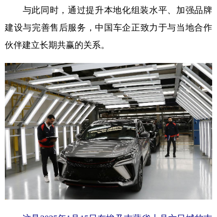
与此同时，通过提升本地化组装水平、加强品牌
学术中国
乡村振兴
银龄
溯源中国
建设与完善售后服务，中国车企正致力于与当地合作
城市
旅游
能源
会展
伙伴建立长期共赢的关系。
彩票
娱乐
时尚
悦读
公益
一带一路
亚太网
上市公司
文化产业
地方频道
北京
天津
河北
山西
辽宁
吉林
上海
江苏
浙江
安徽
福建
江西