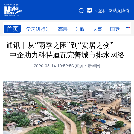
手机版
网站无障碍
PC版本
网站地图
首页
学习进行时
高层
时政
人事
国际
财
通讯丨从“雨季之困”到“安居之变”——
学习进行时
高层
时政
人事
中企助力科特迪瓦完善城市排水网络
国际
财经
网评
港澳
2026-05-14 10:52:56
来源：新华网
台湾
思客智库
全球连线
教育
科技
科创
量子
体育
文化
书画
健康
军事
访谈
视频
图片
政务
法律
中央文件
金融
汽车
食品
人居
信息化
数字经济