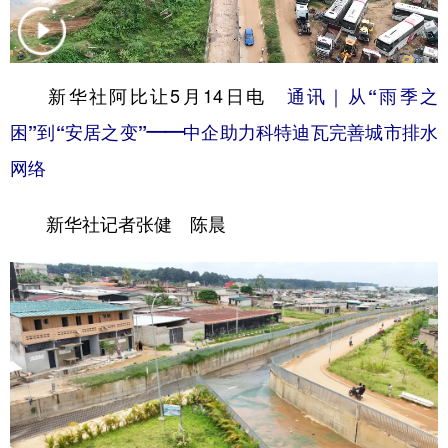
学术中国
乡村振兴
银龄
溯源中国
城市
旅游
能源
会展
新华社阿比让5月14日电
通讯｜从“雨季之
彩票
娱乐
时尚
悦读
困”到“安居之变”——中企助力科特迪瓦完善城市排水
公益
一带一路
亚太网
上市公司
网络
文化产业
新华社记者张健 陈晨
地方频道
北京
天津
河北
山西
辽宁
吉林
上海
江苏
浙江
安徽
福建
江西