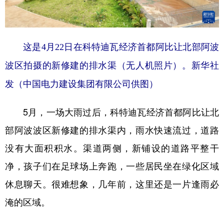
山东
河南
湖北
湖南
广东
广西
海南
重庆
四川
贵州
云南
西藏
这是4月22日在科特迪瓦经济首都阿比让北部阿波
波区拍摄的新修建的排水渠（无人机照片）。新华社
陕西
甘肃
青海
宁夏
发（中国电力建设集团有限公司供图）
新疆
内蒙古
黑龙江
5月，一场大雨过后，科特迪瓦经济首都阿比让北
多语种频道
部阿波波区新修建的排水渠内，雨水快速流过，道路
English
Español
Français
عربى
没有大面积积水。渠道两侧，新铺设的道路平整干
净，孩子们在足球场上奔跑，一些居民坐在绿化区域
Русский язык
日本語
한국어
休息聊天。很难想象，几年前，这里还是一片逢雨必
Deutsch
Português
淹的区域。