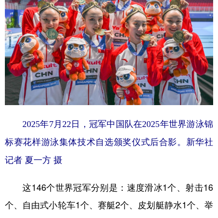
学术中国
乡村振兴
银龄
溯源中国
城市
旅游
能源
会展
彩票
娱乐
时尚
悦读
公益
一带一路
亚太网
上市公司
文化产业
2025年7月22日，冠军中国队在2025年世界游泳锦
地方频道
标赛花样游泳集体技术自选颁奖仪式后合影。新华社
记者 夏一方 摄
北京
天津
河北
山西
辽宁
吉林
上海
江苏
这146个世界冠军分别是：速度滑冰1个、射击16
浙江
安徽
福建
江西
个、自由式小轮车1个、赛艇2个、皮划艇静水1个、举