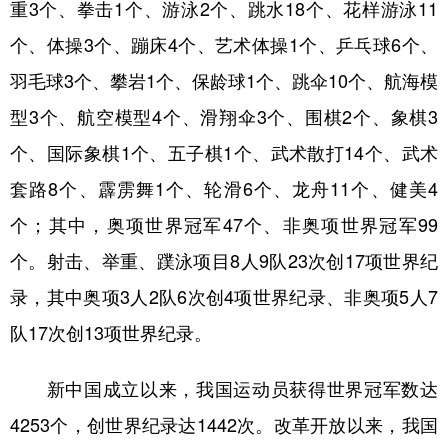
山东
河南
湖北
湖南
重3个、拳击1个、游泳2个、跳水18个、花样游泳11
个、体操3个、蹦床4个、艺术体操1个、乒乓球6个、
广东
广西
海南
重庆
羽毛球3个、攀岩1个、保龄球1个、跳伞10个、航海模
四川
贵州
云南
西藏
型3个、航空模型4个、滑翔伞3个、围棋2个、象棋3
陕西
甘肃
青海
宁夏
个、国际象棋1个、五子棋1个、武术散打14个、武术
新疆
内蒙古
黑龙江
套路8个、霹雳舞1个、轮滑6个、龙舟11个、健美4
个；其中，奥项世界冠军47个、非奥项世界冠军99
多语种频道
个。射击、举重、蹼泳项目8人9队23次创17项世界纪
English
Español
Français
عربى
录，其中奥项3人2队6次创4项世界纪录、非奥项5人7
队17次创13项世界纪录。
Русский язык
日本語
한국어
Deutsch
Português
新中国成立以来，我国运动员获得世界冠军数达
4253个，创世界纪录达1442次。改革开放以来，我国