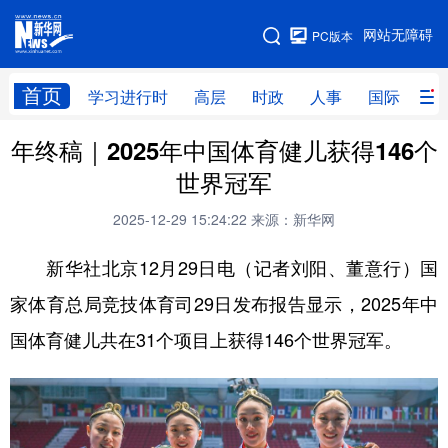
手机版
网站无障碍
PC版本
网站地图
首页
学习进行时
高层
时政
人事
国际
财
年终稿｜2025年中国体育健儿获得146个
学习进行时
高层
时政
人事
世界冠军
国际
财经
网评
港澳
2025-12-29 15:24:22
来源：新华网
台湾
思客智库
全球连线
教育
新华社北京12月29日电（记者刘阳、董意行）国
科技
科创
量子
体育
家体育总局竞技体育司29日发布报告显示，2025年中
文化
书画
健康
军事
国体育健儿共在31个项目上获得146个世界冠军。
访谈
视频
图片
政务
法律
中央文件
金融
汽车
食品
人居
信息化
数字经济