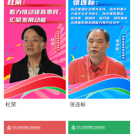
杜荣
张连标