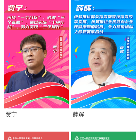
贾宁
薛辉