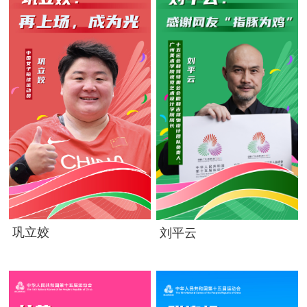
巩立姣
刘平云