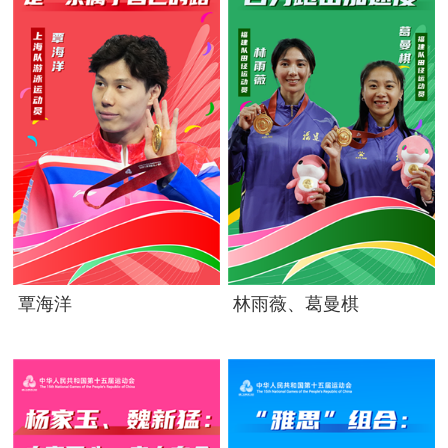
覃海洋
林雨薇、葛曼棋