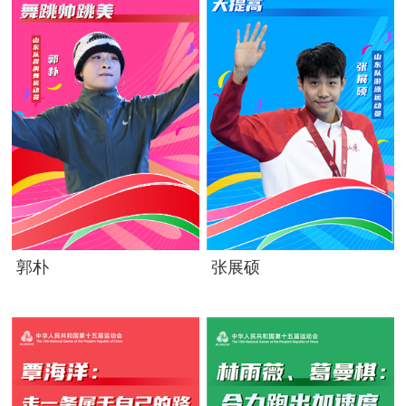
郭朴
张展硕