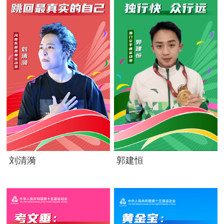
刘清漪
郭建恒