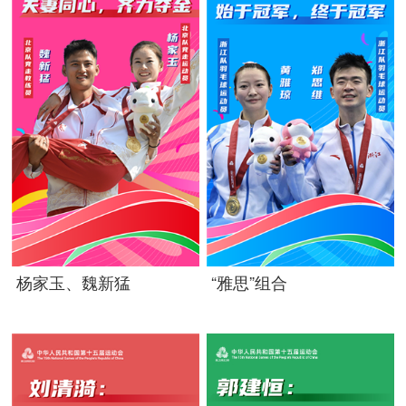
杨家玉、魏新猛
“雅思”组合