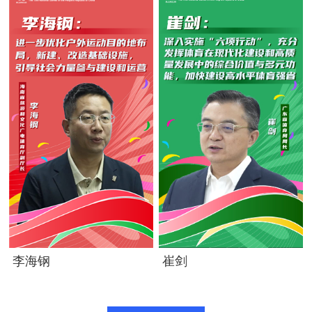
李海钢
崔剑