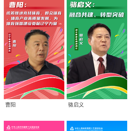
曹阳
骆启义