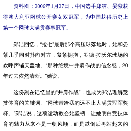
山东
河南
湖北
湖南
资料图：2006年1月27日，中国选手郑洁、晏紫获
广东
广西
海南
重庆
得澳大利亚网球公开赛女双冠军，为中国获得历史上
四川
贵州
云南
西藏
第一个网球大满贯赛事冠军。
陕西
甘肃
青海
宁夏
郑洁回忆，“抢七”最后那个高压球落地时，她和晏
新疆
内蒙古
黑龙江
紫几乎同时扑向对方，紧紧拥抱，罗德·拉沃尔球场的
欢呼声铺天盖地。“那种绝境中并肩作战的信念感，20
多语种频道
年过去依然清晰。”她说。
English
Español
Français
عربى
这份刻在记忆里的“并肩作战”，也成为郑洁理解竞
Русский язык
日本語
한국어
技体育的关键词。“网球带给我的远不止大满贯冠军奖
Deutsch
Português
杯。”郑洁说，这项运动教会她坚韧，让她明白竞技体
育的魅力从来不是一帆风顺，而是跌倒后再站起来的