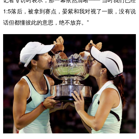
记者专访时表示，那一幕依然清晰——“当时我们已经
1:5落后，被拿到赛点，晏紫和我对视了一眼，没有说
学术中国
乡村振兴
银龄
溯源中国
话但都懂彼此的意思，绝不放弃。”
城市
旅游
能源
会展
彩票
娱乐
时尚
悦读
公益
一带一路
亚太网
上市公司
文化产业
地方频道
北京
天津
河北
山西
辽宁
吉林
上海
江苏
浙江
安徽
福建
江西