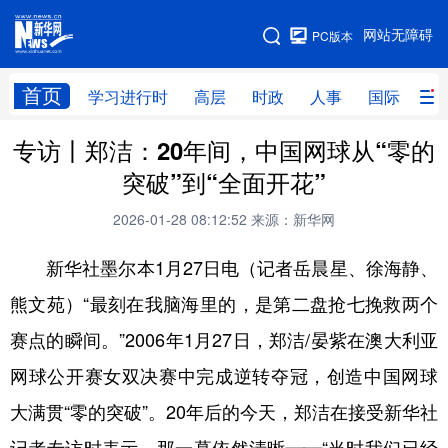
手机版
网站无障碍
PC版本
网站地图
首页
学习进行时
高层
时政
人事
国际
财
专访丨郑洁：20年间，中国网球从“零的
学习进行时
高层
时政
人事
突破”到“全面开花”
国际
财经
网评
港澳
2026-01-28 08:12:52
来源：新华网
台湾
思客智库
全球连线
教育
新华社墨尔本1月27日电（记者岳晨星、徐海静、
科技
科创
量子
体育
熊文苑）“最刻在我脑海里的，是第二盘抢七挽救两个
文化
书画
健康
军事
赛点的瞬间。”2006年1月27日，郑洁/晏紫在澳大利亚
访谈
视频
图片
政务
网球公开赛女双决赛中完成逆转夺冠，创造中国网球
法律
中央文件
金融
汽车
大满贯“零的突破”。20年后的今天，郑洁在接受新华社
食品
人居
信息化
数字经济