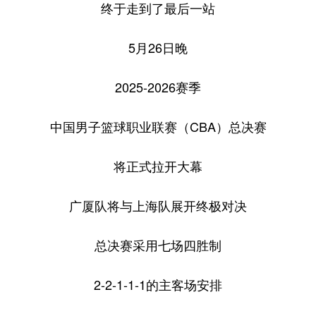
终于走到了最后一站
学术中国
乡村振兴
银龄
溯源中国
5月26日晚
城市
旅游
能源
会展
2025-2026赛季
彩票
娱乐
时尚
悦读
公益
一带一路
亚太网
上市公司
中国男子篮球职业联赛（CBA）总决赛
文化产业
将正式拉开大幕
地方频道
广厦队将与上海队展开终极对决
北京
天津
河北
山西
总决赛采用七场四胜制
辽宁
吉林
上海
江苏
2-2-1-1-1的主客场安排
浙江
安徽
福建
江西