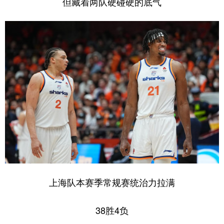
但藏着两队硬碰硬的底气
上海队本赛季常规赛统治力拉满
38胜4负