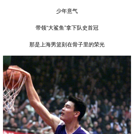
少年意气
带领“大鲨鱼”拿下队史首冠
那是上海男篮刻在骨子里的荣光