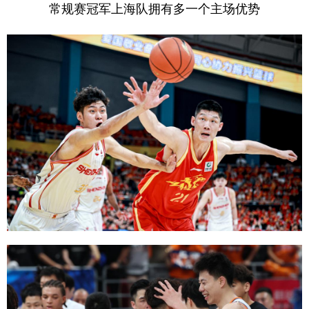
山东
河南
湖北
湖南
常规赛冠军上海队拥有多一个主场优势
广东
广西
海南
重庆
四川
贵州
云南
西藏
陕西
甘肃
青海
宁夏
新疆
内蒙古
黑龙江
多语种频道
English
Español
Français
عربى
Русский язык
日本語
한국어
Deutsch
Português