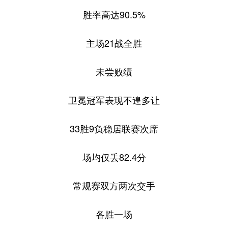
胜率高达90.5%
主场21战全胜
未尝败绩
卫冕冠军表现不遑多让
33胜9负稳居联赛次席
场均仅丢82.4分
常规赛双方两次交手
各胜一场