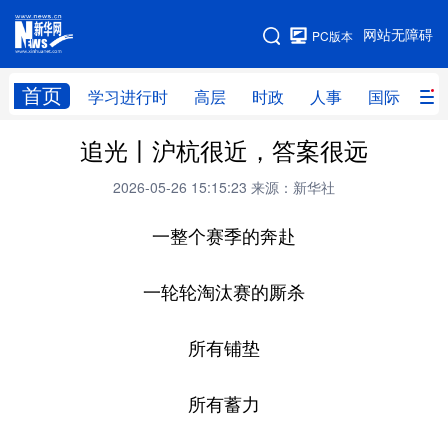
手机版
网站无障碍
PC版本
网站地图
首页
学习进行时
高层
时政
人事
国际
财
追光丨沪杭很近，答案很远
学习进行时
高层
时政
人事
2026-05-26 15:15:23
来源：新华社
国际
财经
网评
港澳
一整个赛季的奔赴
台湾
思客智库
全球连线
教育
科技
科创
量子
体育
一轮轮淘汰赛的厮杀
文化
书画
健康
军事
所有铺垫
访谈
视频
图片
政务
所有蓄力
法律
中央文件
金融
汽车
食品
人居
信息化
数字经济