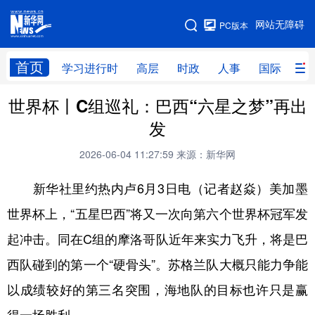
手机版
网站无障碍
PC版本
网站地图
首页
学习进行时
高层
时政
人事
国际
财
世界杯丨C组巡礼：巴西“六星之梦”再出
学习进行时
高层
时政
人事
发
国际
财经
网评
港澳
2026-06-04 11:27:59
来源：新华网
台湾
思客智库
全球连线
教育
新华社里约热内卢6月3日电（记者赵焱）美加墨
科技
科创
量子
体育
世界杯上，“五星巴西”将又一次向第六个世界杯冠军发
文化
书画
健康
军事
起冲击。同在C组的摩洛哥队近年来实力飞升，将是巴
访谈
视频
图片
政务
西队碰到的第一个“硬骨头”。苏格兰队大概只能力争能
法律
中央文件
金融
汽车
以成绩较好的第三名突围，海地队的目标也许只是赢
食品
人居
信息化
数字经济