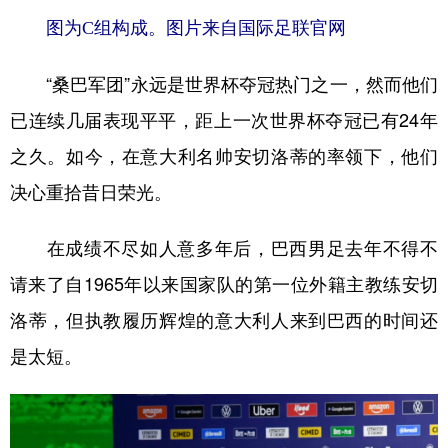
山东
河南
湖北
湖南
图为C组构成。图片来自国际足联官网
广东
广西
海南
重庆
“桑巴军团”永远是世界杯夺冠热门之一，然而他们
四川
贵州
云南
西藏
已连续几届表现平平，距上一次世界杯夺冠已有24年
陕西
甘肃
青海
宁夏
之久。如今，在意大利名帅安切洛蒂的率领下，他们
新疆
内蒙古
黑龙江
决心重拾昔日荣光。
多语种频道
在成绩不尽如人意多年后，巴西男足去年不得不
请来了自1965年以来国家队的第一位外籍主教练安切
English
Español
Français
عربى
洛蒂，但执教履历辉煌的意大利人来到巴西的时间还
Русский язык
日本語
한국어
是太短。
Deutsch
Português