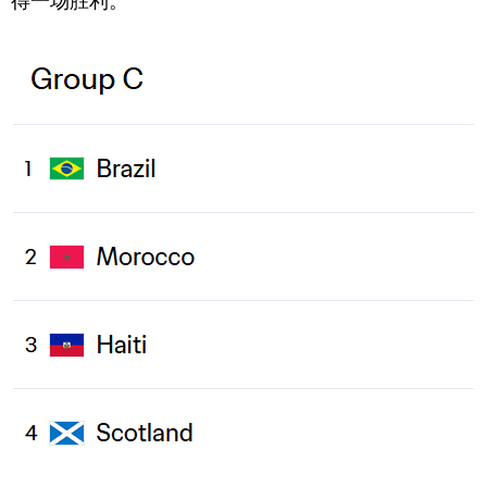
得一场胜利。
学术中国
乡村振兴
银龄
溯源中国
城市
旅游
能源
会展
彩票
娱乐
时尚
悦读
公益
一带一路
亚太网
上市公司
文化产业
地方频道
北京
天津
河北
山西
辽宁
吉林
上海
江苏
浙江
安徽
福建
江西