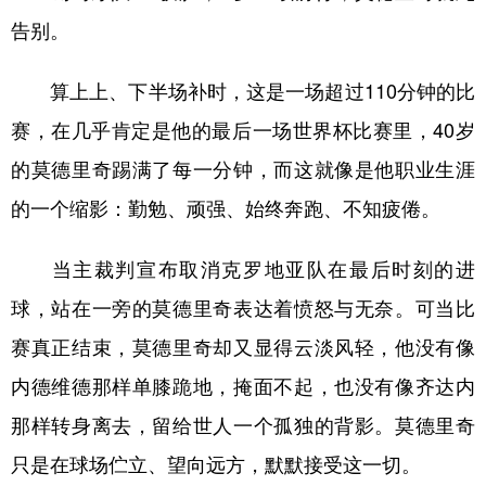
山东
河南
湖北
湖南
告别。
广东
广西
海南
重庆
算上上、下半场补时，这是一场超过110分钟的比
四川
贵州
云南
西藏
赛，在几乎肯定是他的最后一场世界杯比赛里，40岁
陕西
甘肃
青海
宁夏
的莫德里奇踢满了每一分钟，而这就像是他职业生涯
新疆
内蒙古
黑龙江
的一个缩影：勤勉、顽强、始终奔跑、不知疲倦。
多语种频道
当主裁判宣布取消克罗地亚队在最后时刻的进
球，站在一旁的莫德里奇表达着愤怒与无奈。可当比
English
Español
Français
عربى
赛真正结束，莫德里奇却又显得云淡风轻，他没有像
Русский язык
日本語
한국어
内德维德那样单膝跪地，掩面不起，也没有像齐达内
Deutsch
Português
那样转身离去，留给世人一个孤独的背影。莫德里奇
只是在球场伫立、望向远方，默默接受这一切。