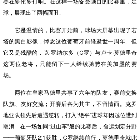
赛在多伦多打响。在这样一场备受瞩目的比赛里，足
球，展现出了两幅面孔。
学术中国
乡村振兴
银龄
溯源中国
城市
旅游
能源
会展
它是温情的，比赛开始前，球场大屏幕出现了若
彩票
娱乐
时尚
悦读
塔的黑白影像，悼念这位葡萄牙前锋逝世一周年。但
公益
一带一路
亚太网
上市公司
它又是残酷的，克·罗纳尔多（C罗）与卢卡·莫德里奇
这两位老将，只能留下一人继续驰骋在美加墨的赛
文化产业
场。
地方频道
两位在皇家马德里共事了六年的队友，赛前交换
北京
天津
河北
山西
队旗、友好交流；开赛后各为其主，不留情面。克罗
地亚队领先后遭遇逆转，打入“绝平”进球却因越位遭到
辽宁
吉林
上海
江苏
取消。在一场如同“过山车”般的比赛后，命运划定分野
浙江
安徽
福建
江西
——葡萄牙队2:1获胜，C罗继续前行，莫德里奇就此