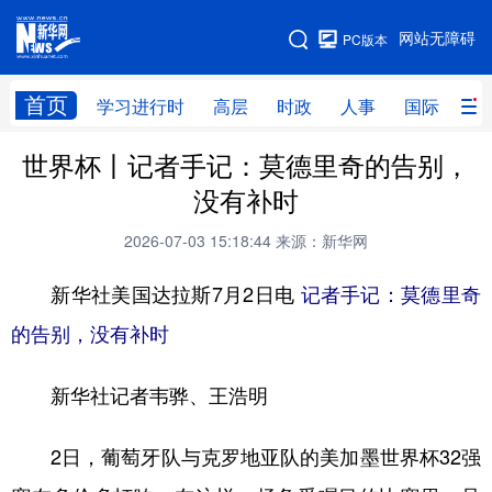
手机版
网站无障碍
PC版本
网站地图
首页
学习进行时
高层
时政
人事
国际
财
世界杯丨记者手记：莫德里奇的告别，
学习进行时
高层
时政
人事
没有补时
国际
财经
网评
港澳
2026-07-03 15:18:44
来源：新华网
台湾
思客智库
全球连线
教育
新华社美国达拉斯7月2日电
记者手记：莫德里奇
科技
科创
量子
体育
的告别，没有补时
文化
书画
健康
军事
新华社记者韦骅、王浩明
访谈
视频
图片
政务
法律
中央文件
金融
汽车
2日，葡萄牙队与克罗地亚队的美加墨世界杯32强
食品
人居
信息化
数字经济