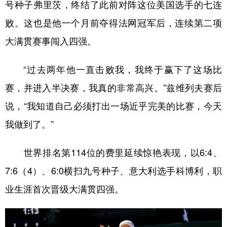
山东
河南
湖北
湖南
号种子弗里茨，终结了此前对阵这位美国选手的七连
败。这也是他一个月前夺得法网冠军后，连续第二项
广东
广西
海南
重庆
大满贯赛事闯入四强。
四川
贵州
云南
西藏
陕西
甘肃
青海
宁夏
“过去两年他一直击败我，我终于赢下了这场比
赛，并进入半决赛，我真的非常高兴。”兹维列夫赛后
新疆
内蒙古
黑龙江
说，“我知道自己必须打出一场近乎完美的比赛，今天
我做到了。”
多语种频道
English
Español
Français
عربى
世界排名第114位的费里延续惊艳表现，以6:4、
Русский язык
日本語
한국어
7:6（4）、6:0横扫九号种子、意大利选手科博利，职
业生涯首次晋级大满贯四强。
Deutsch
Português