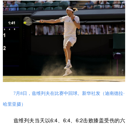
学术中国
乡村振兴
银龄
溯源中国
城市
旅游
能源
会展
彩票
娱乐
时尚
悦读
公益
一带一路
亚太网
上市公司
文化产业
地方频道
7月8日，兹维列夫在比赛中回球。新华社发（迪南德拉·
北京
天津
河北
山西
哈里亚摄）
辽宁
吉林
上海
江苏
浙江
安徽
福建
江西
兹维列夫当天以6:4、6:4、6:2击败膝盖受伤的六