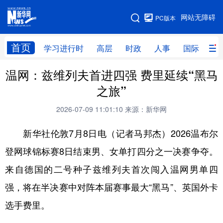
手机版
网站无障碍
PC版本
网站地图
首页
学习进行时
高层
时政
人事
国际
财
温网：兹维列夫首进四强 费里延续“黑马
学习进行时
高层
时政
人事
之旅”
国际
财经
网评
港澳
2026-07-09 11:01:10
来源：新华网
台湾
思客智库
全球连线
教育
新华社伦敦7月8日电（记者马邦杰）2026温布尔
科技
科创
量子
体育
登网球锦标赛8日结束男、女单打四分之一决赛争夺。
文化
书画
健康
军事
来自德国的二号种子兹维列夫首次闯入温网男单四
访谈
视频
图片
政务
强，将在半决赛中对阵本届赛事最大“黑马”、英国外卡
法律
中央文件
金融
汽车
选手费里。
食品
人居
信息化
数字经济