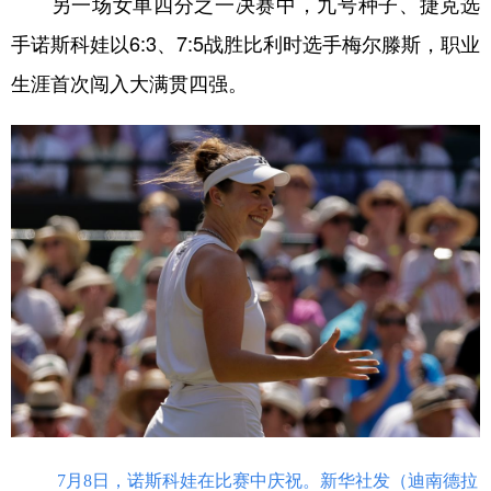
另一场女单四分之一决赛中，九号种子、捷克选
手诺斯科娃以6:3、7:5战胜比利时选手梅尔滕斯，职业
生涯首次闯入大满贯四强。
7月8日，诺斯科娃在比赛中庆祝。新华社发（迪南德拉