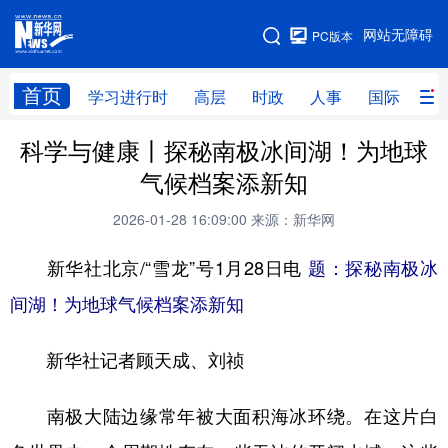
手机版
网站无障碍
PC版本
网站地图
首页
学习进行时
高层
时政
人事
国际
财
科学与健康丨探秘南极冰间湖！为地球
学习进行时
高层
时政
人事
气候档案添新知
国际
财经
网评
港澳
2026-01-28 16:09:00
来源：新华网
台湾
思客智库
全球连线
教育
新华社北京/“雪龙”号1月28日电
题：探秘南极冰
科技
科创
量子
体育
间湖！为地球气候档案添新知
文化
书画
健康
军事
新华社记者顾天成、刘祯
访谈
视频
图片
政务
法律
中央文件
金融
汽车
南极大陆边缘常年被大面积海冰环绕。在这片白
食品
人居
信息化
数字经济