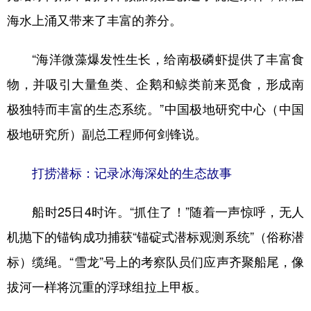
海水上涌又带来了丰富的养分。
“海洋微藻爆发性生长，给南极磷虾提供了丰富食
物，并吸引大量鱼类、企鹅和鲸类前来觅食，形成南
极独特而丰富的生态系统。”中国极地研究中心（中国
极地研究所）副总工程师何剑锋说。
打捞潜标：记录冰海深处的生态故事
船时25日4时许。“抓住了！”随着一声惊呼，无人
机抛下的锚钩成功捕获“锚碇式潜标观测系统”（俗称潜
标）缆绳。“雪龙”号上的考察队员们应声齐聚船尾，像
拔河一样将沉重的浮球组拉上甲板。