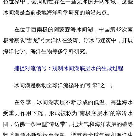
色世界中，会周期性存在一些无冰的开阔水域，这些
冰间湖是当前极地海洋科学研究的前沿热点。
学术中国
乡村振兴
银龄
溯源中国
城市
旅游
能源
会展
在位于西南极的阿蒙森海冰间湖，中国第42次南
彩票
娱乐
时尚
悦读
极考察队“雪龙”号大洋队在波涛、浮冰与迷雾中，开展
公益
一带一路
亚太网
上市公司
海洋化学、海洋生物等多学科研究。
文化产业
捕捉对流信号：观测冰间湖底层水的生成过程
冰间湖是驱动全球洋流循环的“引擎”之一。
地方频道
北京
天津
河北
山西
在冬季，冰间湖表层不断形成的低温、高盐海水
辽宁
吉林
上海
江苏
受重力作用下沉，形成被称为“南极底层水”的寒冷水
团，仿佛一条巨型“传送带”，把大气和海洋表层的碳等
浙江
安徽
福建
江西
物质源源不断输运至深海，调节着全球气候和海洋生