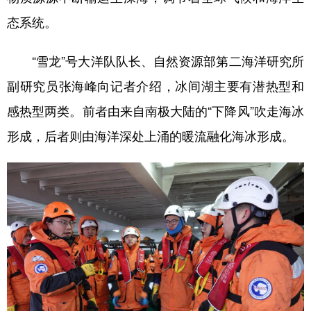
山东
河南
湖北
湖南
态系统。
广东
广西
海南
重庆
“雪龙”号大洋队队长、自然资源部第二海洋研究所
四川
贵州
云南
西藏
副研究员张海峰向记者介绍，冰间湖主要有潜热型和
陕西
甘肃
青海
宁夏
感热型两类。前者由来自南极大陆的“下降风”吹走海冰
新疆
内蒙古
黑龙江
形成，后者则由海洋深处上涌的暖流融化海冰形成。
多语种频道
English
Español
Français
عربى
Русский язык
日本語
한국어
Deutsch
Português