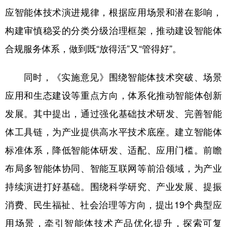
山东
河南
湖北
湖南
应智能体技术演进规律，根据应用场景和潜在影响，
广东
广西
海南
重庆
构建审慎稳妥的分类分级治理框架，推动建设智能体
四川
贵州
云南
西藏
合规服务体系，做到既“放得活”又“管得好”。
陕西
甘肃
青海
宁夏
同时，《实施意见》围绕智能体技术突破、场景
新疆
内蒙古
黑龙江
应用和生态建设等重点方向，体系化推动智能体创新
发展。其中提出，通过强化基础技术研发、完善智能
多语种频道
体工具链，为产业提供高水平技术底座。建立智能体
English
Español
Français
عربى
标准体系，降低智能体研发、适配、应用门槛。前瞻
布局多智能体协同、智能互联网等前沿领域，为产业
Русский язык
日本語
한국어
持续演进打好基础。围绕科学研究、产业发展、提振
Deutsch
Português
消费、民生福祉、社会治理等方向，提出19个典型应
用场景，牵引智能体技术产品优化提升，探索可复