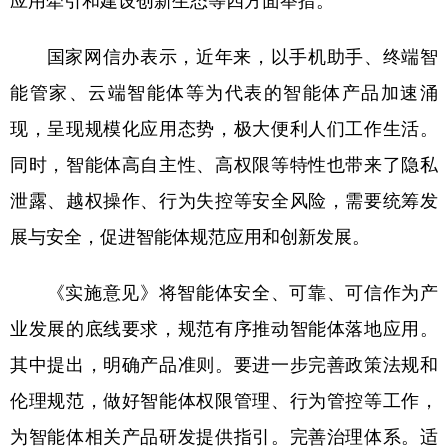
应用牵引和建设创新生态等四方面举措。
学术中国
乡村振兴
银龄
溯源中国
国家网信办表示，近年来，以手机助手、终端智
城市
旅游
能源
会展
能管家、云端智能体等为代表的智能体产品加速涌
彩票
娱乐
时尚
悦读
现，呈现规模化应用态势，极大便利人们工作生活。
同时，智能体高自主性、高权限等特性也带来了隐私
公益
一带一路
亚太网
上市公司
泄露、越权操作、行为失控等安全风险，需要统筹发
文化产业
展与安全，促进智能体规范应用和创新发展。
地方频道
《实施意见》将智能体安全、可靠、可信作为产
业发展的底线要求，规范有序推动智能体落地应用。
北京
天津
河北
山西
其中提出，明确产品准则。要进一步完善政策法规和
辽宁
吉林
上海
江苏
伦理规范，做好智能体权限管理、行为管控等工作，
浙江
安徽
福建
江西
为智能体相关产品研发提供指引。完善治理体系。适