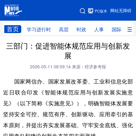
手机版
网站无障碍
PC版本
网站地图
首页
学习进行时
高层
时政
人事
国际
财
三部门：促进智能体规范应用与创新发
学习进行时
高层
时政
人事
展
国际
财经
网评
港澳
2026-05-11 08:59:14
来源：经济参考报
台湾
思客智库
全球连线
教育
国家网信办、国家发展改革委、工业和信息化部
科技
科创
量子
体育
近日联合印发《智能体规范应用与创新发展实施意
文化
书画
健康
军事
见》（以下简称《实施意见》），明确智能体发展要
访谈
视频
图片
政务
坚持安全可控、规范有序、创新驱动、应用牵引的基
法律
中央文件
金融
汽车
本原则，并提出夯实发展基础、守牢安全底线、强化
食品
人居
信息化
数字经济