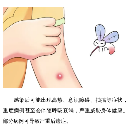
学术中国
乡村振兴
银龄
溯源中国
城市
旅游
能源
会展
彩票
娱乐
时尚
悦读
公益
一带一路
亚太网
上市公司
文化产业
地方频道
北京
天津
河北
山西
感染后可能出现高热、意识障碍、抽搐等症状，
辽宁
吉林
上海
江苏
重症病例甚至会伴随呼吸衰竭，严重威胁身体健康。
浙江
安徽
福建
江西
部分病例可导致严重后遗症。