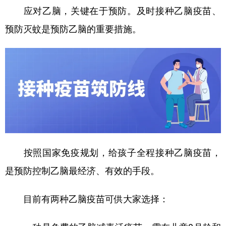
山东
河南
湖北
湖南
应对乙脑，关键在于预防。及时接种乙脑疫苗、
广东
广西
海南
重庆
预防灭蚊是预防乙脑的重要措施。
四川
贵州
云南
西藏
陕西
甘肃
青海
宁夏
新疆
内蒙古
黑龙江
多语种频道
English
Español
Français
عربى
按照国家免疫规划，给孩子全程接种乙脑疫苗，
Русский язык
日本語
한국어
是预防控制乙脑最经济、有效的手段。
Deutsch
Português
目前有两种乙脑疫苗可供大家选择：