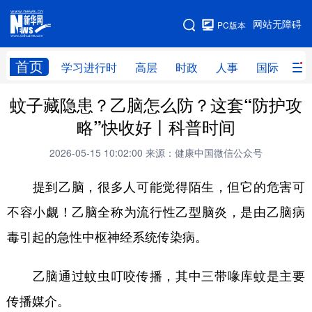
手机版
网站无障碍
PC版本
网站地图
首页
学习进行时
高层
时政
人事
国际
财
蚊子藏隐患？乙脑怎么防？这套“防护攻
学习进行时
高层
时政
人事
略”快收好丨科普时间
国际
财经
网评
港澳
2026-05-15 10:02:00
来源：健康中国微信公众号
台湾
思客智库
全球连线
教育
提到乙脑，很多人可能觉得陌生，但它的危害可
科技
科创
量子
体育
不容小觑！乙脑全称为流行性乙型脑炎，是由乙脑病
文化
书画
健康
军事
毒引起的急性中枢神经系统传染病。
访谈
视频
图片
政务
乙脑通过蚊虫叮咬传播，其中三带喙库蚊是主要
法律
中央文件
金融
汽车
传播媒介。
食品
人居
信息化
数字经济