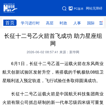
手机版
网站无障碍
PC版本
网站地图
首页
学习进行时
高层
时政
人事
国际
财
长征十二号乙火箭首飞成功 助力星座组
学习进行时
高层
时政
人事
网
国际
财经
网评
港澳
2026-06-02 08:57:41
来源：新华网
台湾
思客智库
全球连线
教育
6月1日，长征十二号乙遥一运载火箭在东风商业
科技
科创
量子
体育
航天创新试验区发射升空，将搭载的千帆极轨08组卫
文化
书画
健康
军事
星顺利送入预定轨道，飞行试验任务取得圆满成功。
访谈
视频
图片
政务
长征十二号乙运载火箭是中国航天科技集团商业
法律
中央文件
金融
汽车
火箭有限公司抓总研制的新一代单芯级四米级可重复
食品
人居
信息化
数字经济