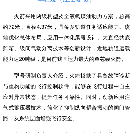
山东
河南
湖北
湖南
广东
广西
海南
重庆
火箭采用两级构型及全液氧煤油动力方案，总高
四川
贵州
云南
西藏
约72米，直径4.37米，具备多轨道任务适应能力。该
箭优化总体布局，应用一体化尾段设计、大直径共底
陕西
甘肃
青海
宁夏
贮箱、级间气动分离技术等创新设计，近地轨道运载
新疆
内蒙古
黑龙江
能力达20吨级，是目前我国运力最大的单芯级火箭。
多语种频道
型号研制负责人介绍，火箭搭载了具备故障诊断
与重构功能的飞行控制软件，能够在飞行过程中自主
English
Español
Français
عربى
应对异常状态，提升任务可靠性。同时，创新应用注
Русский язык
日本語
한국어
气式蓄压器技术，简化了抑制纵向耦合振动的阀门管
Deutsch
Português
路，从系统层面增强飞行安全。