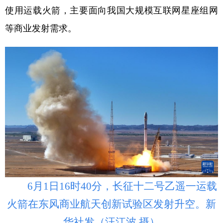
使用运载火箭，主要面向我国大规模互联网星座组网
学术中国
乡村振兴
银龄
溯源中国
等商业发射需求。
城市
旅游
能源
会展
彩票
娱乐
时尚
悦读
公益
一带一路
亚太网
上市公司
文化产业
地方频道
北京
天津
河北
山西
辽宁
吉林
上海
江苏
6月1日16时40分，长征十二号乙遥一运载
火箭在东风商业航天创新试验区发射升空。新
浙江
安徽
福建
江西
华社发（汪江波 摄）