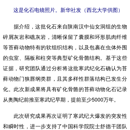
这是化石电镜照片。新华社发（西北大学供图）
据介绍，这批化石来自陕南汉中仙女洞组的生物
碎屑灰岩和礁灰岩，清晰保留了囊膜和环形肌肉纤维
等苔藓动物特有的软组织结构，以及包裹在虫体外围
的虫室、隔板和柱突等典型矿化骨骼结构。基于这些
证据，研究团队通过分析将这批寒武纪化石确认为苔
藓动物门狭唇纲类群，且其多样性群落结构已发生分
化。此次新成果将具有矿化骨骼的苔藓动物化石记录
从奥陶纪前推至寒武纪早期，提前至少5000万年。
此次研究成果再次证明了寒武纪大爆发的突发性
和瞬时性，进一步支持了中国科学院院士舒德干团队