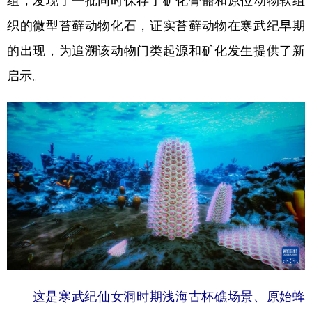
组，发现了一批同时保存了矿化骨骼和原位动物软组
织的微型苔藓动物化石，证实苔藓动物在寒武纪早期
学术中国
乡村振兴
银龄
溯源中国
的出现，为追溯该动物门类起源和矿化发生提供了新
城市
旅游
能源
会展
启示。
彩票
娱乐
时尚
悦读
公益
一带一路
亚太网
上市公司
文化产业
地方频道
北京
天津
河北
山西
辽宁
吉林
上海
江苏
浙江
安徽
福建
江西
这是寒武纪仙女洞时期浅海古杯礁场景、原始蜂