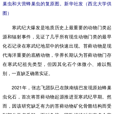
山东
河南
湖北
湖南
巢虫和大营蜂巢虫的复原图。新华社发（西北大学供
广东
广西
海南
重庆
图）
四川
贵州
云南
西藏
寒武纪大爆发是地质历史上最重要的动物门类起
陕西
甘肃
青海
宁夏
源和辐射事件，见证了几乎所有现生动物门类的最早
新疆
内蒙古
黑龙江
化石记录在寒武纪地层中的快速出现。苔藓动物是现
代海洋重要的底栖动物，学界长期认为苔藓动物门存
多语种频道
在寒武纪祖先类型，但因其化石个体微小、难以甄
别，一直缺乏确凿实证。
English
Español
Français
عربى
Русский язык
日本語
한국어
2021年，张志飞团队已在陕南镇巴发现原始蜂巢
Deutsch
Português
虫化石，首次将苔藓动物起源推进至寒武纪早期。然
而，因该研究缺乏有力的苔藓动物矿化骨骼结构而受