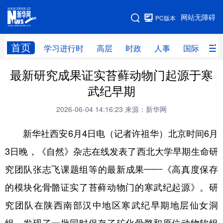
手机版
网站无障碍
PC版本
网站地图
首页
学习进行时
高层
时政
人事
国际
财
最新研究成果证实苔藓动物门起源于寒
学习进行时
高层
时政
人事
武纪早期
国际
财经
网评
港澳
2026-06-04 14:16:23
来源：新华网
台湾
思客智库
全球连线
教育
新华社西安6月4日电（记者许祖华）北京时间6月
科技
科创
量子
体育
3日晚，《自然》杂志在线发表了西北大学早期生命研
文化
书画
健康
军事
究团队张志飞课题组等的最新成果——《高真度保存
访谈
视频
图片
政务
的模块化骨骼证实了苔藓动物门的寒武纪起源》。研
法律
中央文件
金融
汽车
究团队在陕西南部汉中地区寒武纪早期地层仙女洞
食品
人居
信息化
数字经济