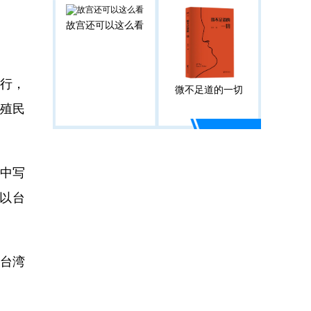
故宫还可以这么看
举行，
微不足道的一切
殖民
章中写
以台
台湾