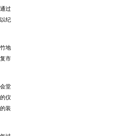
，通过
，以纪
新竹地
光复市
公会堂
钟的仪
时的装
0年过