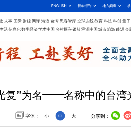
ENGLISH
新华报刊
地方频道
承
政
人事
国际
财经
网评
港澳
台湾
思客智库
全球连线
教育
科技
科创
量子
生活
信息化
数字经济
学术中国
乡村振兴
银龄
溯源中国
城市
旅游
能源
会
光复”为名——名称中的台湾
字体：
小
中
大
分享到：