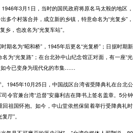
946年3月1日，当时的国民政府将原名马太鞍的地区
出多个村落合并，成立新的乡镇，特意命名为“光复乡”
光复乡，也改名为“光复车站”。
名为“昭和桥”，1945年后更名“光复桥”；日据时期
名为“光复路”；在台北孙中山纪念馆正对面，有一座“
造如今已变身为现代化的市集……
945年10月25日，中国战区台湾省受降典礼在台北
司令官兼台湾“总督”安藤利吉在降书上签名盖章。5分
岛重回祖国怀抱。如今，中山堂依然保留着举行受降典礼
复厅”。
光复是不可磨灭的历史记忆。”台湾自媒体人翟翾说，8