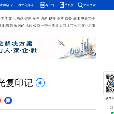
建网站
网站无障碍
客户端
手机版
站内搜索
体育
文化
书画
健康
军事
访谈
视频
图片
政务
法律
中央文件
展
彩票
娱乐
时尚
悦读
公益
一带一路
亚太网
上市公司
文化产业
光复印记