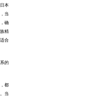
日本
日，当
》，确
族精
适合
系的
，都
正。当