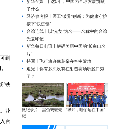
新华全媒+丨
这5年，中国为全球发展贡献
了什么
经济参考报丨
医工“破界”创新：为健康守护
按下“快进键”
台湾连线丨
以“光复”为名——名称中的台湾
光复印记
新华每日电讯丨
解码美丽中国的“长白山名
片”
南可到
特写丨飞行轨迹像花朵在空中绽放
闹。
追光丨
你有多久没有在射击赛场听脱口秀
了？
”铁
微纪录片丨黑颈鹤破壳
“求知，哪怕远在中国”
遇。花
记
入台