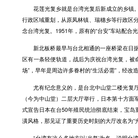
花莲光复乡就是台湾光复后新成立的乡镇。1
行政区域重划，从原凤林镇、瑞穗乡等行政区分
念台湾光复。1951年，原有的“台安”车站配合
新北板桥最早与台北相通的一座桥梁在日据时期
区有一条轻便轨道，战后为庆祝台湾光复，被命
场”，早年是周边许多眷村的“生活必需”，经改
尤有纪念意义的，是台北中山堂二楼光复厅。1
（今为中山堂）二层大厅举行，日本第十方面军
式宣告日本在台50年殖民统治彻底结束，宝
潢风格，那见证了重要历史时刻的大厅改名为“光
“台湾有这么多地方以‘光复’为名，说明台湾