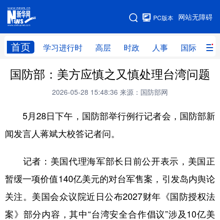
手机版
网站无障碍
PC版本
网站地图
首页
学习进行时
高层
时政
人事
国际
财
国防部：美方应慎之又慎处理台湾问题
学习进行时
高层
时政
人事
2026-05-28 15:48:36
来源：国防部网
国际
财经
网评
港澳
5月28日下午，国防部举行例行记者会，国防部新
台湾
思客智库
全球连线
教育
闻发言人蒋斌大校答记者问。
科技
科创
量子
体育
文化
书画
健康
军事
记者：美国代理海军部长日前公开表示，美国正
访谈
视频
图片
政务
暂缓一项价值140亿美元的对台军售案，引发岛内舆论
关注。美国会众议院近日公布2027财年《国防授权法
法律
中央文件
金融
汽车
案》部分内容，其中“台湾安全合作倡议”涉及10亿美
食品
人居
信息化
数字经济