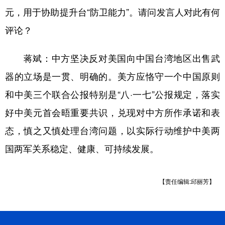
元，用于协助提升台“防卫能力”。请问发言人对此有何
学术中国
乡村振兴
银龄
溯源中国
评论？
城市
旅游
能源
会展
蒋斌：中方坚决反对美国向中国台湾地区出售武
彩票
娱乐
时尚
悦读
器的立场是一贯、明确的。美方应恪守一个中国原则
公益
一带一路
亚太网
上市公司
和中美三个联合公报特别是“八·一七”公报规定，落实
文化产业
好中美元首会晤重要共识，兑现对中方所作承诺和表
态，慎之又慎处理台湾问题，以实际行动维护中美两
地方频道
国两军关系稳定、健康、可持续发展。
北京
天津
河北
山西
【责任编辑:邱丽芳】
辽宁
吉林
上海
江苏
浙江
安徽
福建
江西