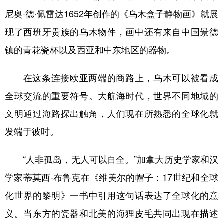
山东
河南
湖北
湖南
尼奥·德·佩雷达1652年创作的《乌木盒子静物画》就展
广东
广西
海南
重庆
现了西班牙贵族的乌木物件，画中还有来自中国景德
四川
贵州
云南
西藏
镇的青花瓷杯以及西亚和中东地区的器物。
陕西
甘肃
青海
宁夏
在这条连接欧亚两端的商路上，乌木可以被看成
新疆
内蒙古
黑龙江
全球交流的重要符号。大航海时代，世界不同地域的
文明通过海路探出触角，人们现在所熟悉的全球化就
多语种频道
发端于彼时。
English
Español
Français
عربى
“人非孤岛，无人可以自全。”加拿大历史学家和汉
Русский язык
日本語
한국어
学家蒂莫西·布鲁克在《维美尔的帽子：17世纪和全球
Deutsch
Português
化世界的黎明》一书中引用这句话表达了全球化的意
义。当东方的瓷器和北美的海狸皮毛共同出现在描述