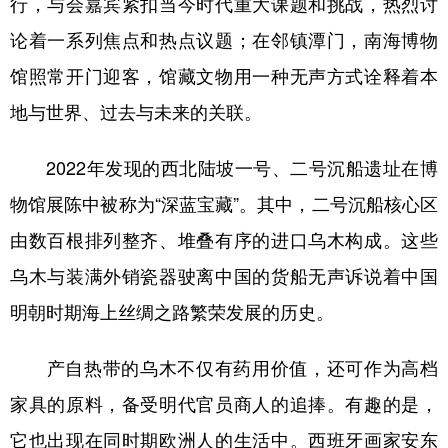
行，与会嘉宾紧扣当今时代重大课题和挑战，热烈讨
论着一系列焦点和热点议题；在邻镇潭门，南海博物
学术中国
乡村振兴
银龄
溯源中国
馆照常开门迎客，馆藏文物用一种无声方式诠释着本
城市
旅游
能源
会展
地与世界、过去与未来的关联。
彩票
娱乐
时尚
悦读
公益
一带一路
亚太网
上市公司
2022年发现的西北陆坡一号、二号沉船遗址在博
物馆展陈中被称为“深蓝宝藏”。其中，二号沉船核心区
文化产业
由数百根排列整齐、堆叠有序的进口乌木构成。这些
乌木与装满外销瓷器驶离中国的货船无声诉说着中国
地方频道
明朝时期海上丝绸之路繁荣发展的历史。
北京
天津
河北
山西
产自热带的乌木不仅有药用价值，还可作为高档
辽宁
吉林
上海
江苏
家具的原料，备受明代官员商人的追捧。有趣的是，
浙江
安徽
福建
江西
它也出现在同时期欧洲人的生活中。西班牙画家安东