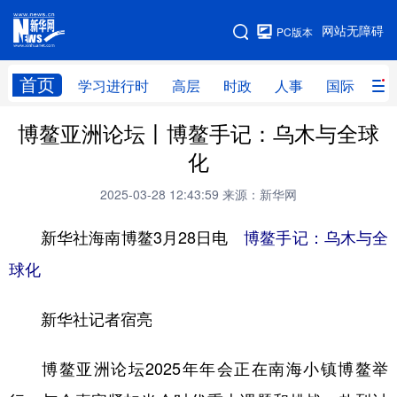
手机版
网站无障碍
PC版本
网站地图
首页
学习进行时
高层
时政
人事
国际
财
博鳌亚洲论坛丨博鳌手记：乌木与全球
学习进行时
高层
时政
人事
化
国际
财经
网评
港澳
2025-03-28 12:43:59
来源：新华网
台湾
思客智库
全球连线
教育
新华社海南博鳌3月28日电
博鳌手记：乌木与全
科技
科创
量子
体育
球化
文化
书画
健康
军事
新华社记者宿亮
访谈
视频
图片
政务
法律
中央文件
金融
汽车
博鳌亚洲论坛2025年年会正在南海小镇博鳌举
食品
人居
信息化
数字经济