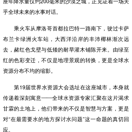
座年降水量仅约200毫米的沙漠之城，正见证着一场关
乎全球未来的水事对话。
学术中国
乡村振兴
银龄
溯源中国
城市
旅游
能源
会展
乘火车从摩洛哥首都拉巴特一路南下，驶过卡萨
彩票
娱乐
时尚
悦读
布兰卡绿洲火车站，大西洋沿岸的丰沛椰林渐次远
公益
一带一路
亚太网
上市公司
去，赭红色戈壁与低矮的耐旱灌木铺陈开来。由绿至
红的色彩变迁，不仅是地理景观的转换，更是全球水
文化产业
资源分布不均的缩影。
地方频道
第19届世界水资源大会选址在这座城市，本身就
北京
天津
河北
山西
传递着深刻寓意——全球水资源专家汇聚在这片渴求
甘霖的土地上，他们带来的不仅是智慧与方案，更是
辽宁
吉林
上海
江苏
对“在最需要水的地方探讨水问题”这一命题的真切回
浙江
安徽
福建
江西
应。