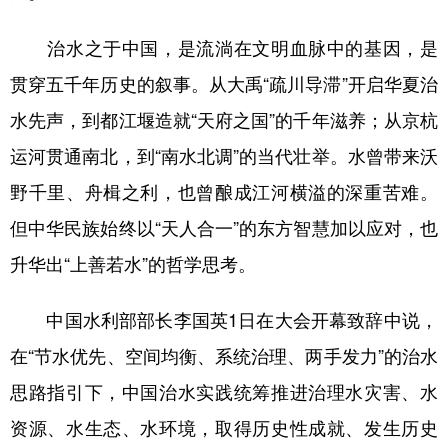
山东
河南
湖北
湖南
治水之于中国，是流淌在文明血脉中的基因，是
广东
广西
海南
重庆
贯穿五千年历史的叙事。从大禹“疏川导滞”开启华夏治
四川
贵州
云南
西藏
水先声，到都江堰造就“天府之国”的千年滋养；从京杭
陕西
甘肃
青海
宁夏
运河贯通南北，到“南水北调”的当代壮举。水曾带来沃
新疆
内蒙古
黑龙江
野千里、舟楫之利，也曾酿成江河横溢的深重苦难。
但中华民族始终以“天人合一”的东方智慧加以应对，也
多语种频道
升华出“上善若水”的哲学思考。
English
Español
Français
عربى
中国水利部部长李国英1日在大会开幕致辞中说，
Русский язык
日本語
한국어
在“节水优先、空间均衡、系统治理、两手发力”的治水
Deutsch
Português
思路指引下，中国治水实践统筹推进治理水灾害、水
资源、水生态、水环境，取得历史性成就、发生历史