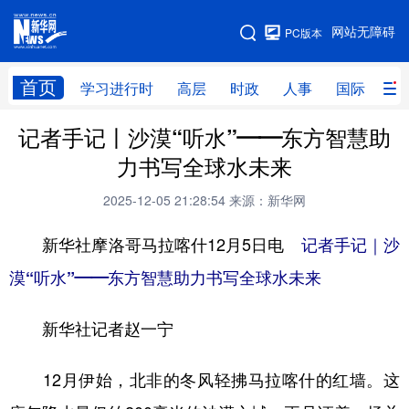
手机版
网站无障碍
PC版本
网站地图
首页
学习进行时
高层
时政
人事
国际
财
记者手记丨沙漠“听水”——东方智慧助
学习进行时
高层
时政
人事
力书写全球水未来
国际
财经
网评
港澳
2025-12-05 21:28:54
来源：新华网
台湾
思客智库
全球连线
教育
新华社摩洛哥马拉喀什12月5日电
记者手记｜沙
科技
科创
量子
体育
漠“听水”——东方智慧助力书写全球水未来
文化
书画
健康
军事
新华社记者赵一宁
访谈
视频
图片
政务
法律
中央文件
金融
汽车
12月伊始，北非的冬风轻拂马拉喀什的红墙。这
食品
人居
信息化
数字经济