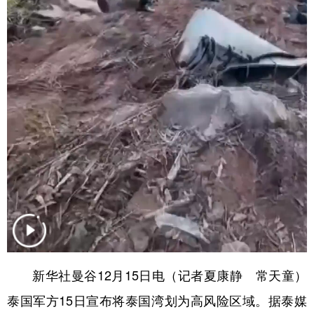
学术中国
乡村振兴
银龄
溯源中国
城市
旅游
能源
会展
彩票
娱乐
时尚
悦读
公益
一带一路
亚太网
上市公司
文化产业
地方频道
北京
天津
河北
山西
辽宁
吉林
上海
江苏
新华社曼谷12月15日电（记者夏康静 常天童）
浙江
安徽
福建
江西
泰国军方15日宣布将泰国湾划为高风险区域。据泰媒