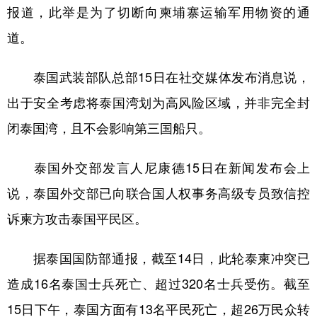
山东
河南
湖北
湖南
报道，此举是为了切断向柬埔寨运输军用物资的通
广东
广西
海南
重庆
道。
四川
贵州
云南
西藏
泰国武装部队总部15日在社交媒体发布消息说，
陕西
甘肃
青海
宁夏
出于安全考虑将泰国湾划为高风险区域，并非完全封
新疆
内蒙古
黑龙江
闭泰国湾，且不会影响第三国船只。
泰国外交部发言人尼康德15日在新闻发布会上
多语种频道
说，泰国外交部已向联合国人权事务高级专员致信控
English
Español
Français
عربى
诉柬方攻击泰国平民区。
Русский язык
日本語
한국어
据泰国国防部通报，截至14日，此轮泰柬冲突已
Deutsch
Português
造成16名泰国士兵死亡、超过320名士兵受伤。截至
15日下午，泰国方面有13名平民死亡，超26万民众转