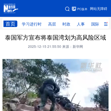
手机版
网站无障碍
PC版本
网站地图
首页
学习进行时
高层
时政
人事
国际
财
泰国军方宣布将泰国湾划为高风险区域
学习进行时
高层
时政
人事
2025-12-15 21:55:50
来源：新华网
国际
财经
网评
港澳
台湾
思客智库
全球连线
教育
科技
科创
量子
体育
文化
书画
健康
军事
访谈
视频
图片
政务
法律
中央文件
金融
汽车
食品
人居
信息化
数字经济