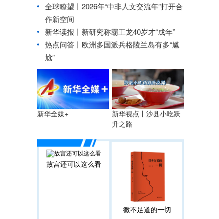
全球瞭望丨2026年“中非人文交流年”打开合
作新空间
新华读报丨新研究称霸王龙40岁才“成年”
热点问答丨欧洲多国派兵格陵兰岛有多“尴
尬”
新华视点丨沙县小吃跃
新华全媒+
升之路
故宫还可以这么看
微不足道的一切