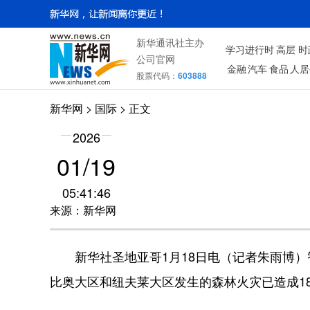
新华通讯社主办
学习进行时
高层
时
公司官网
金融
汽车
食品
人居
股票代码：
603888
新华网
>
国际
> 正文
2026
01/19
05:41:46
来源：新华网
新华社圣地亚哥1月18日电（记者朱雨博）
比奥大区和纽夫莱大区发生的森林火灾已造成1