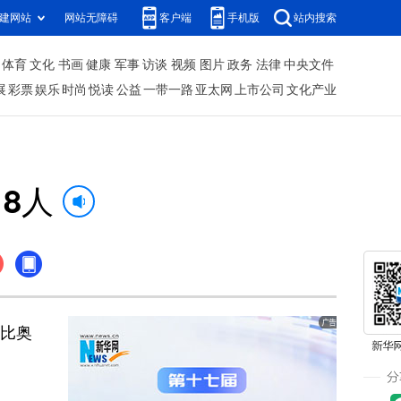
建网站
网站无障碍
客户端
手机版
站内搜索
体育
文化
书画
健康
军事
访谈
视频
图片
政务
法律
中央文件
展
彩票
娱乐
时尚
悦读
公益
一带一路
亚太网
上市公司
文化产业
8人
部比奥