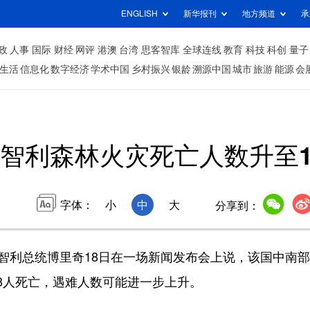
ENGLISH
新华报刊
地方频道
承
政
人事
国际
财经
网评
港澳
台湾
思客智库
全球连线
教育
科技
科创
量子
生活
信息化
数字经济
学术中国
乡村振兴
银龄
溯源中国
城市
旅游
能源
会
智利森林火灾死亡人数升至1
字体：
小
中
大
分享到：
智利总统博里奇18日在一场新闻发布会上说，该国中南
8人死亡，遇难人数可能进一步上升。