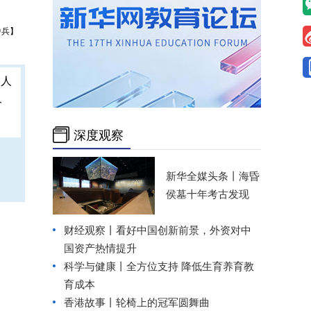
中兵】
人
深度观察
新华全媒头条丨
海昏
侯墓十年考古发现
财经观察丨
看好中国创新前景，外资对中
国资产热情提升
科学与健康丨全方位支持 降低生育养育教
育成本
香港故事丨
轮椅上的冠军圆舞曲