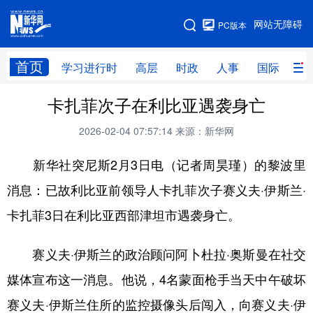
手机版
网站无障碍
PC版本
网站地图
首页
学习进行时
高层
时政
人事
国际
财
卡扎菲次子在利比亚遇袭身亡
学习进行时
高层
时政
人事
2026-02-04 07:57:14
来源：新华网
国际
财经
网评
港澳
新华社突尼斯2月3日电（记者周昊瑾）的黎波里
台湾
思客智库
全球连线
教育
消息：已故利比亚前领导人卡扎菲次子赛义夫·伊斯兰·
科技
科创
量子
体育
卡扎菲3日在利比亚西部津坦市遇袭身亡。
文化
书画
健康
军事
访谈
视频
图片
政务
赛义夫·伊斯兰的政治顾问阿卜杜拉·奥斯曼在社交
媒体宣布这一消息。他说，4名蒙面枪手当天中午破坏
法律
中央文件
金融
汽车
赛义夫·伊斯兰住所的监控摄像头后闯入，向赛义夫·伊
食品
人居
信息化
数字经济