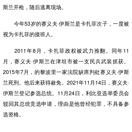
斯兰开枪，随后逃离现场。
学术中国
乡村振兴
银龄
溯源中国
今年53岁的赛义夫·伊斯兰是卡扎菲次子，一度被
城市
旅游
能源
会展
视为卡扎菲的接班人。
彩票
娱乐
时尚
悦读
公益
一带一路
亚太网
上市公司
2011年8月，卡扎菲政权被武力推翻。同年11
月，赛义夫·伊斯兰在津坦市被一支民兵武装抓获。
文化产业
2015年7月，的黎波里一家法院缺席判处赛义夫·伊斯
兰死刑。他后来获得赦免。2021年11月14日，赛义夫·
地方频道
伊斯兰登记参选总统。11月24日，利比亚选举委员会
北京
天津
河北
山西
驳回其总统竞选申请，理由是他曾经犯罪，不具备参
辽宁
吉林
上海
江苏
选资格。
浙江
安徽
福建
江西