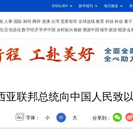
ENGLISH
新华报刊
地方频道
承
政
人事
国际
财经
网评
港澳
台湾
思客智库
全球连线
教育
科技
科创
量子
生活
信息化
数字经济
学术中国
乡村振兴
银龄
溯源中国
城市
旅游
能源
会
西亚联邦总统向中国人民致
字体：
小
中
大
分享到：