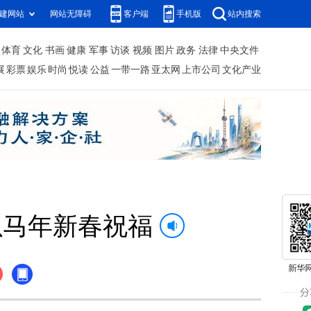
建网站
网站无障碍
客户端
手机版
站内搜索
体育
文化
书画
健康
军事
访谈
视频
图片
政务
法律
中央文件
展
彩票
娱乐
时尚
悦读
公益
一带一路
亚太网
上市公司
文化产业
以马年新春祝福