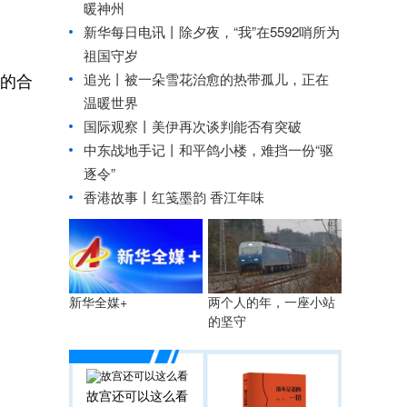
暖神州
新华每日电讯丨
除夕夜，“我”在5592哨所为
祖国守岁
的合
追光丨
被一朵雪花治愈的热带孤儿，正在
温暖世界
国际观察丨
美伊再次谈判能否有突破
中东战地手记丨和平鸽小楼，难挡一份“驱
逐令”
香港故事丨红笺墨韵 香江年味
两个人的年，一座小站
新华全媒+
的坚守
故宫还可以这么看