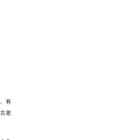
）
。有
古老