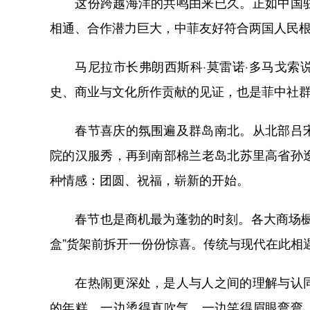
这份跨越海洋的共鸣由来已久。正如中国驻
相通、合作潜力巨大，中菲友好符合两国人民
马尼拉市长弗朗西斯科·莫雷诺·多马戈索说
史、商业与文化所作贡献的见证，也是菲中社
春节喜庆的氛围遍及群岛南北。从北部吕宋
院的汉服秀，再到南部棉兰老岛北苏里高省孙
种情感：团圆、祝福，崭新的开始。
春节也是商机最为蓬勃的时刻。各大商场橱窗
盒”货架前拆开一份份惊喜。传统与现代在此相
在热闹更深处，是人与人之间的理解与认同
的年糕，一边烫得直吹气，一边笑得眉眼弯弯