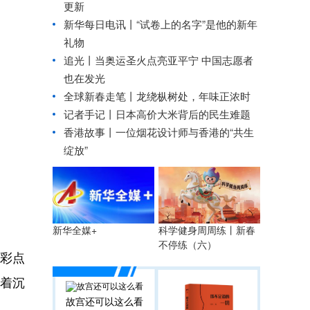
更新
新华每日电讯丨
“试卷上的名字”是他的新年
礼物
追光丨
当奥运圣火点亮亚平宁 中国志愿者
也在发光
全球新春走笔丨龙绕枞树处，年味正浓时
记者手记丨日本高价大米背后的民生难题
香港故事丨
一位烟花设计师与香港的“共生
绽放”
科学健身周周练丨新春
新华全媒+
不停练（六）
彩点
着沉
故宫还可以这么看