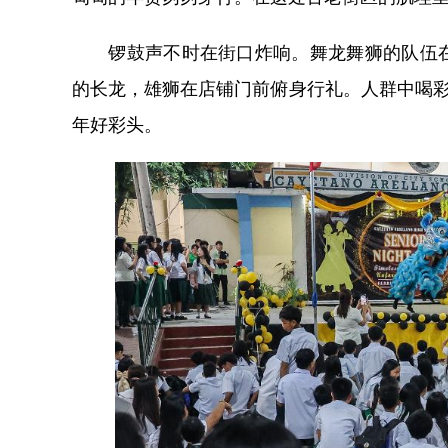
锣鼓声不时在街口炸响。舞龙舞狮的队伍在
的长龙，雄狮在店铺门前俯身行礼。人群中喝彩
年好彩头。