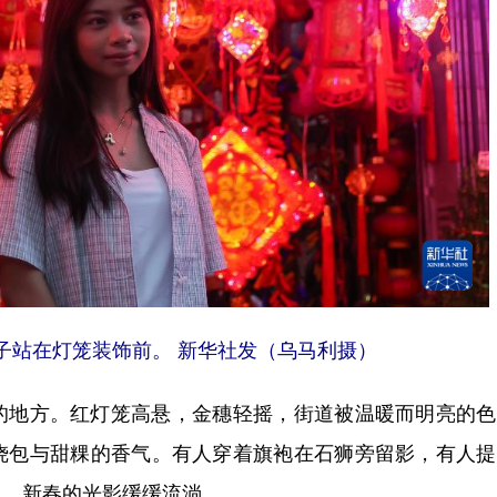
站在灯笼装饰前。 新华社发（乌马利摄）
地方。红灯笼高悬，金穗轻摇，街道被温暖而明亮的色
烧包与甜粿的香气。有人穿着旗袍在石狮旁留影，有人提
里，新春的光影缓缓流淌。