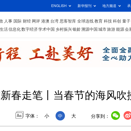
ENGLISH
新华报刊
地方频道
承
政
人事
国际
财经
网评
港澳
台湾
思客智库
全球连线
教育
科技
科创
量子
生活
信息化
数字经济
学术中国
乡村振兴
银龄
溯源中国
城市
旅游
能源
会
球新春走笔丨当春节的海风吹
字体：
小
中
大
分享到：