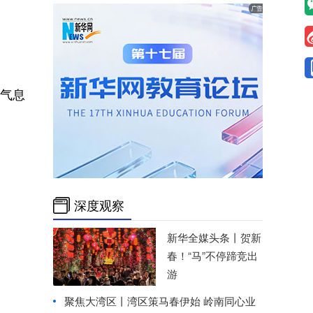
气息
深度观察
新华全媒头条丨
贺新
春！“马”不停蹄竞出
游
聚焦大湾区丨
湾区策马春伊始 岭南同心业