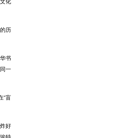
文化
的历
华书
同一
“盲
炸好
埃特