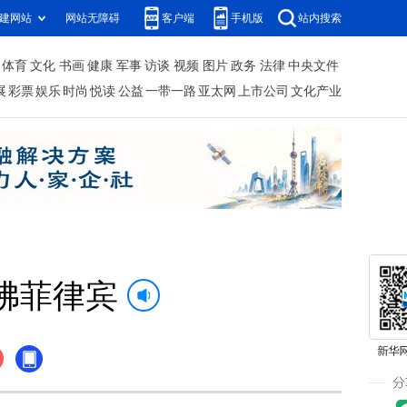
建网站
网站无障碍
客户端
手机版
站内搜索
体育
文化
书画
健康
军事
访谈
视频
图片
政务
法律
中央文件
展
彩票
娱乐
时尚
悦读
公益
一带一路
亚太网
上市公司
文化产业
拂菲律宾