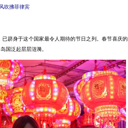
风吹拂菲律宾
已跻身于这个国家最令人期待的节日之列。春节喜庆的
个岛国泛起层层涟漪。