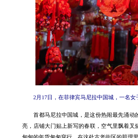
2月17日，在菲律宾马尼拉中国城，一名女子
首都马尼拉中国城，是这份热闹最先涌动的
亮，店铺大门贴上新写的春联，空气里飘着叉
甸甸的年货匆匆穿行。在这处古老街区的肌理