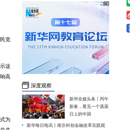
自民党
示这
影响高
深度观察
新华全媒头条丨
丙午
新春，看见一个蒸蒸
日上的中国
形式为
新华每日电讯丨
南京科创金融改革实践观
向总共