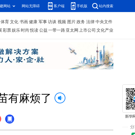
建网站
网站无障碍
客户端
手机版
站内搜索
体育
文化
书画
健康
军事
访谈
视频
图片
政务
法律
中央文件
展
彩票
娱乐
时尚
悦读
公益
一带一路
亚太网
上市公司
文化产业
早苗有麻烦了