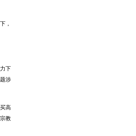
名下，
压力下
问题涉
购买高
一宗教