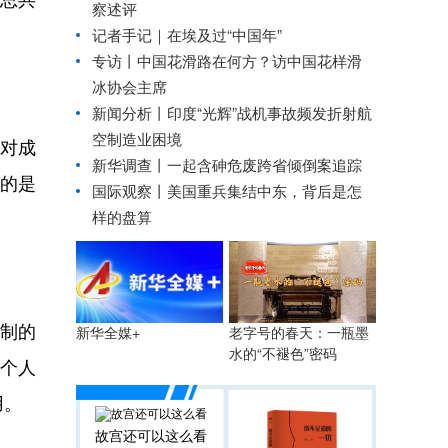
察述评
记者手记｜在埃及过“中国年”
专访丨中国花滑路在何方？访中国花样滑
冰协会主席
新闻分析丨印度“光辉”战机事故频发折射航
空制造业困境
对成
新华调查丨
一起含砷危废跨省倾倒案追踪
用的是
国际观察丨
美国重兵集结中东，背后是怎
样的盘算
制的
老字号的春天：一瓶墨
新华全媒+
水的“不褪色”密码
化个人
用。
故宫还可以这么看