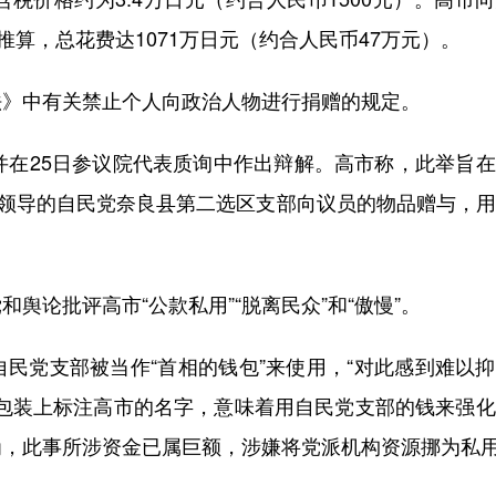
推算，总花费达1071万日元（约合人民币47万元）。
》中有关禁止个人向政治人物进行捐赠的规定。
在25日参议院代表质询中作出辩解。高市称，此举旨在
所领导的自民党奈良县第二选区支部向议员的物品赠与，
。
论批评高市“公款私用”“脱离民众”和“傲慢”。
党支部被当作“首相的钱包”来使用，“对此感到难以抑
品包装上标注高市的名字，意味着用自民党支部的钱来强
为，此事所涉资金已属巨额，涉嫌将党派机构资源挪为私