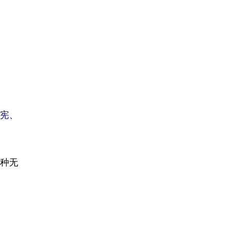
宪、
种无