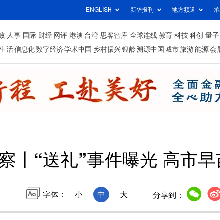
ENGLISH
新华报刊
地方频道
承
政
人事
国际
财经
网评
港澳
台湾
思客智库
全球连线
教育
科技
科创
量子
生活
信息化
数字经济
学术中国
乡村振兴
银龄
溯源中国
城市
旅游
能源
会
察丨“送礼”事件曝光 高市
字体：
小
中
大
分享到：