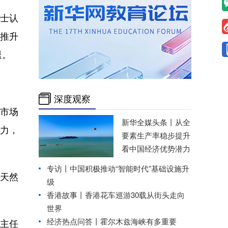
士认
、推升
退。
深度观察
市场
新华全媒头条丨
从全
响力，
要素生产率稳步提升
看中国经济优势潜力
专访丨中国积极推动“智能时代”基础设施升
天然
级
香港故事丨香港花车巡游30载从街头走向
世界
经济热点问答丨霍尔木兹海峡有多重要
主任