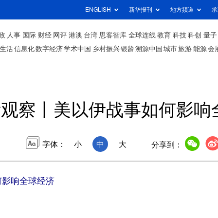
ENGLISH
新华报刊
地方频道
承
政
人事
国际
财经
网评
港澳
台湾
思客智库
全球连线
教育
科技
科创
量子
生活
信息化
数字经济
学术中国
乡村振兴
银龄
溯源中国
城市
旅游
能源
会
际观察丨美以伊战事如何影响
字体：
小
中
大
分享到：
影响全球经济