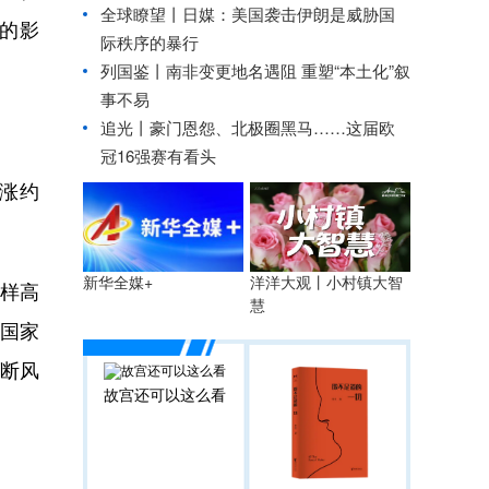
全球瞭望丨日媒：美国袭击伊朗是威胁国
的影
际秩序的暴行
列国鉴丨南非变更地名遇阻 重塑“本土化”叙
事不易
追光丨
豪门恩怨、北极圈黑马……这届欧
冠16强赛有看头
涨约
洋洋大观丨小村镇大智
新华全媒+
样高
慧
东国家
断风
故宫还可以这么看