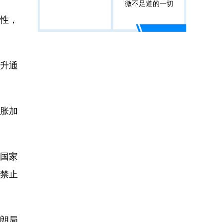
微不足道的一切
性，
升通
通胀加
国家
时禁止
伊朗局