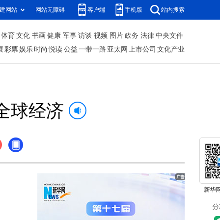
建网站
网站无障碍
客户端
手机版
站内搜索
体育
文化
书画
健康
军事
访谈
视频
图片
政务
法律
中央文件
展
彩票
娱乐
时尚
悦读
公益
一带一路
亚太网
上市公司
文化产业
全球经济