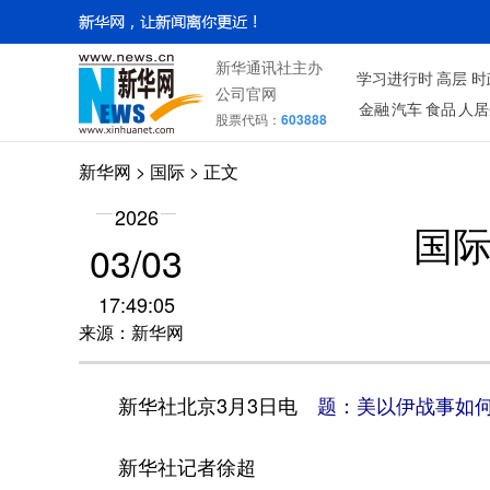
新华通讯社主办
学习进行时
高层
时
公司官网
金融
汽车
食品
人居
股票代码：
603888
新华网
>
国际
> 正文
2026
国
03/03
17:49:05
来源：新华网
新华社北京3月3日电
题：美以伊战事如何
新华社记者徐超