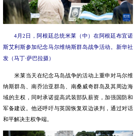
山东
河南
湖北
湖南
广东
广西
海南
重庆
四川
贵州
云南
西藏
4月2日，阿根廷总统米莱（中）在阿根廷布宜诺
陕西
甘肃
青海
宁夏
斯艾利斯参加纪念马尔维纳斯群岛战争活动。新华社
新疆
内蒙古
黑龙江
发（马丁·萨巴拉摄）
多语种频道
米莱当天在纪念马岛战争的活动上重申对马尔维
纳斯群岛、南乔治亚群岛、南桑威奇群岛及其周边海
English
Español
Français
عربى
域的主权，同时承诺提高武装部队薪资，加强国防和
Русский язык
日本語
한국어
军备建设。他还呼吁与英国恢复双边谈判，通过对话
Deutsch
Português
和平解决主权争端。