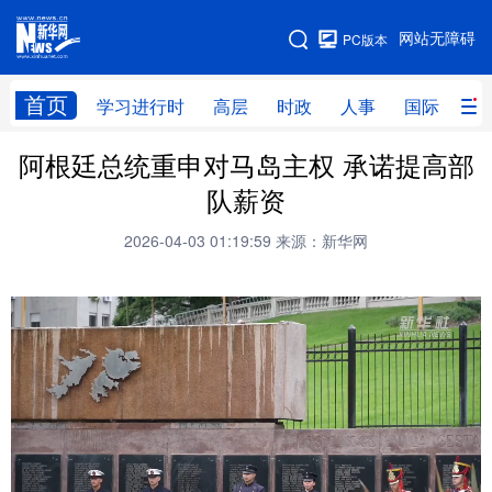
手机版
网站无障碍
PC版本
网站地图
首页
学习进行时
高层
时政
人事
国际
财
阿根廷总统重申对马岛主权 承诺提高部
学习进行时
高层
时政
人事
队薪资
国际
财经
网评
港澳
2026-04-03 01:19:59
来源：新华网
台湾
思客智库
全球连线
教育
科技
科创
量子
体育
文化
书画
健康
军事
访谈
视频
图片
政务
法律
中央文件
金融
汽车
食品
人居
信息化
数字经济