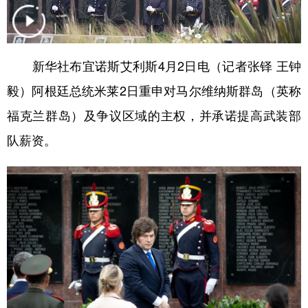
学术中国
乡村振兴
银龄
溯源中国
城市
旅游
能源
会展
新华社布宜诺斯艾利斯4月2日电（记者张铎 王钟
彩票
娱乐
时尚
悦读
毅）阿根廷总统米莱2日重申对马尔维纳斯群岛（英称
公益
一带一路
亚太网
上市公司
福克兰群岛）及争议区域的主权，并承诺提高武装部
队薪资。
文化产业
地方频道
北京
天津
河北
山西
辽宁
吉林
上海
江苏
浙江
安徽
福建
江西