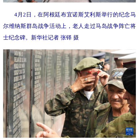
4月2日，在阿根廷布宜诺斯艾利斯举行的纪念马
尔维纳斯群岛战争活动上，老人走过马岛战争阵亡将
士纪念碑。新华社记者 张铎 摄