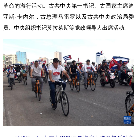
山东
河南
湖北
湖南
革命的游行活动。古共中央第一书记、古国家主席迪
广东
广西
海南
重庆
亚斯-卡内尔，古总理马雷罗以及古共中央政治局委
员、中央组织书记莫拉莱斯等党政领导人出席活动。
四川
贵州
云南
西藏
陕西
甘肃
青海
宁夏
新疆
内蒙古
黑龙江
多语种频道
English
Español
Français
عربى
Русский язык
日本語
한국어
Deutsch
Português