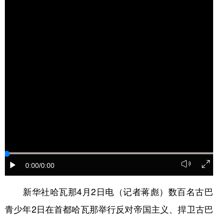
学术中国
乡村振兴
银龄
溯源中国
城市
旅游
能源
会展
彩票
娱乐
时尚
悦读
公益
一带一路
亚太网
上市公司
文化产业
地方频道
北京
天津
河北
山西
0:00
/0:00
辽宁
吉林
上海
江苏
新华社哈瓦那4月2日电（记者蒋彪）数百名古巴
浙江
安徽
福建
江西
青少年2日在首都哈瓦那举行反对帝国主义、捍卫古巴