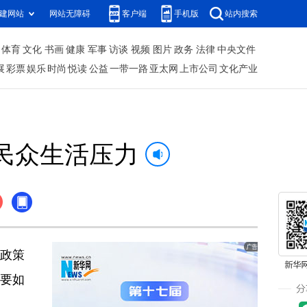
建网站
网站无障碍
客户端
手机版
站内搜索
体育
文化
书画
健康
军事
访谈
视频
图片
政务
法律
中央文件
展
彩票
娱乐
时尚
悦读
公益
一带一路
亚太网
上市公司
文化产业
民众生活压力
易政策
要如