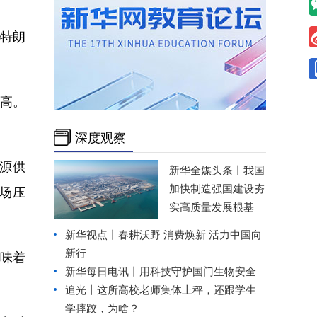
特朗
新高。
深度观察
源供
新华全媒头条丨
我国
加快制造强国建设夯
场压
实高质量发展根基
新华视点丨
春耕沃野 消费焕新 活力中国向
新行
味着
新华每日电讯丨
用科技守护国门生物安全
追光丨
这所高校老师集体上秤，还跟学生
学摔跤，为啥？