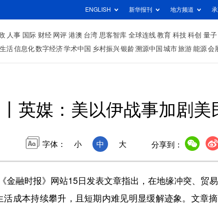
ENGLISH
新华报刊
地方频道
承
政
人事
国际
财经
网评
港澳
台湾
思客智库
全球连线
教育
科技
科创
量子
生活
信息化
数字经济
学术中国
乡村振兴
银龄
溯源中国
城市
旅游
能源
会
望丨英媒：美以伊战事加剧美
字体：
小
中
大
分享到：
《金融时报》网站15日发表文章指出，在地缘冲突、贸
生活成本持续攀升，且短期内难见明显缓解迹象。文章摘