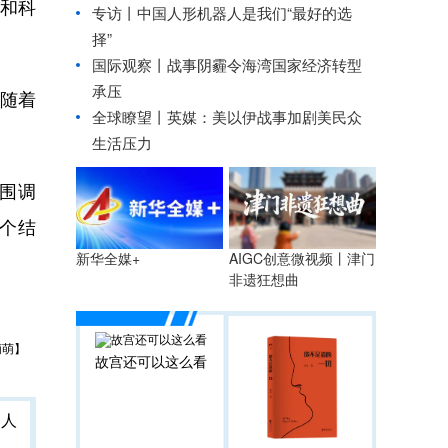
和科
专访丨中国人形机器人是我们“最好的选
择”
国际观察丨战事阴霾令海湾国家经济转型
承压
随着
全球瞭望丨英媒：美以伊战事加剧美民众
生活压力
围调
个结
AIGC创意微视频丨津门
新华全媒+
非遗狂想曲
萌萌】
故宫还可以这么看
人