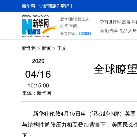
新华通讯社主办
学习进行时
高层
时
公司官网
金融
汽车
食品
人居
股票代码：
603888
新华网
>
新闻
> 正文
2026
全球瞭
04/16
10:15:00
来源：新华网
新华社伦敦4月15日电（记者赵小娜）英国
与结构性通胀压力相互叠加背景下，美国民众
下：