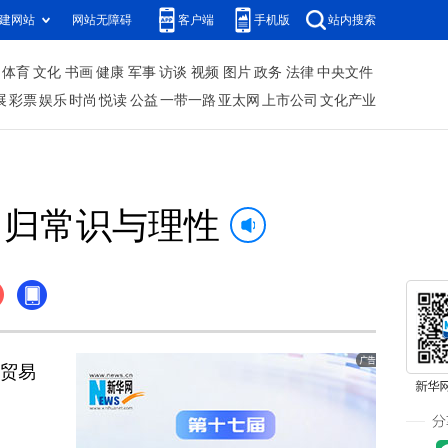
建网站
网站无障碍
客户端
手机版
站内搜索
体育
文化
书画
健康
军事
访谈
视频
图片
政务
法律
中央文件
展
彩票
娱乐
时尚
悦读
公益
一带一路
亚太网
上市公司
文化产业
回归常识与理性
界贸易