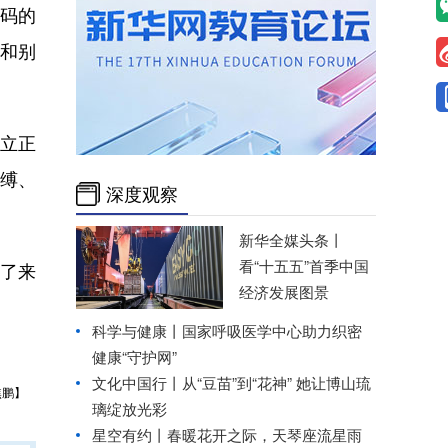
码的
和别
立正
束缚、
深度观察
新华全媒头条丨
看“十五五”首季中国
了来
经济发展图景
科学与健康丨国家呼吸医学中心助力织密
健康“守护网”
文化中国行丨从“豆苗”到“花神” 她让博山琉
焦鹏】
璃绽放光彩
星空有约丨春暖花开之际，天琴座流星雨