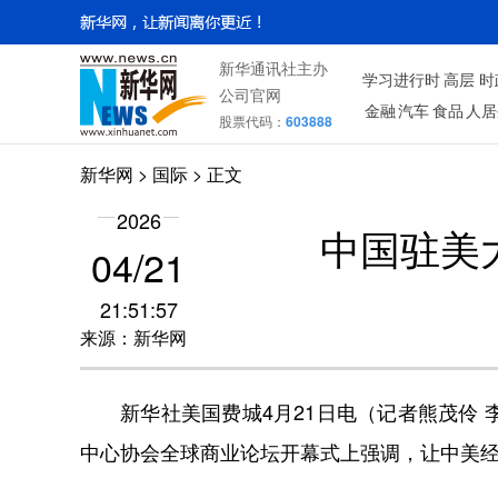
新华通讯社主办
学习进行时
高层
时
公司官网
金融
汽车
食品
人居
股票代码：
603888
新华网
>
国际
> 正文
2026
中国驻美
04/21
21:51:57
来源：新华网
新华社美国费城4月21日电（记者熊茂伶 李
中心协会全球商业论坛开幕式上强调，让中美