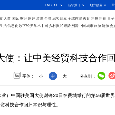
ENGLISH
新华报刊
地方频道
承
政
人事
国际
财经
网评
港澳
台湾
思客智库
全球连线
教育
科技
科创
量子
生活
信息化
数字经济
学术中国
乡村振兴
银龄
溯源中国
城市
旅游
能源
会
大使：让中美经贸科技合作
字体：
小
中
大
分享到：
睿）中国驻美国大使谢锋20日在费城举行的第56届世
经贸科技合作回归常识与理性。