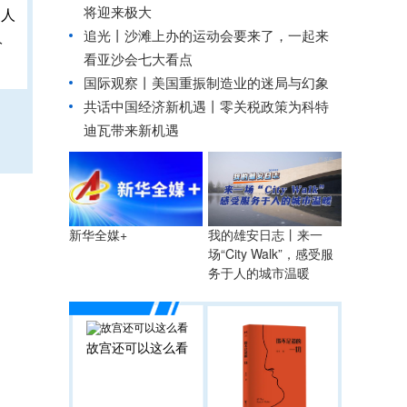
将迎来极大
追光丨
沙滩上办的运动会要来了，一起来
人
看亚沙会七大看点
国际观察丨
美国重振制造业的迷局与幻象
共话中国经济新机遇丨零关税政策为科特
迪瓦带来新机遇
我的雄安日志丨来一
新华全媒+
场“City Walk”，感受服
务于人的城市温暖
故宫还可以这么看