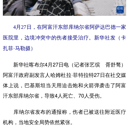
学术中国
乡村振兴
银龄
溯源中国
城市
旅游
能源
会展
4月27日，在阿富汗东部库纳尔省阿萨达巴德一家
彩票
娱乐
时尚
悦读
医院里，边境冲突中的伤者接受治疗。新华社发（卡
公益
一带一路
亚太网
上市公司
扎菲·马勒摄）
文化产业
新华社喀布尔4月27日电（记者张艺缤 胥舒骜）
阿富汗政府副发言人哈姆杜拉·菲特拉特27日在社交媒
地方频道
体上说，巴基斯坦当天用迫击炮和火箭弹袭击了阿富
北京
天津
河北
山西
汗东部库纳尔省，导致4人死亡、70人受伤。
辽宁
吉林
上海
江苏
库纳尔省发布的通报称，伤者已被送往附近医疗
浙江
安徽
福建
江西
机构，当地安全局势依然紧张。