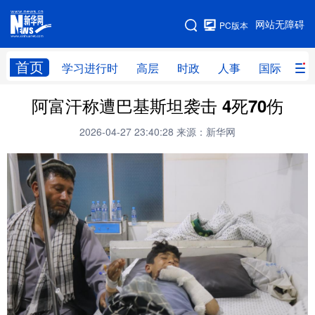
手机版
网站无障碍
PC版本
网站地图
首页
学习进行时
高层
时政
人事
国际
财
阿富汗称遭巴基斯坦袭击 4死70伤
学习进行时
高层
时政
人事
2026-04-27 23:40:28
来源：新华网
国际
财经
网评
港澳
台湾
思客智库
全球连线
教育
科技
科创
量子
体育
文化
书画
健康
军事
访谈
视频
图片
政务
法律
中央文件
金融
汽车
食品
人居
信息化
数字经济