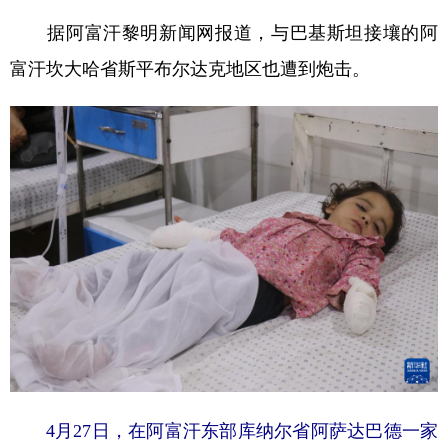
山东
河南
湖北
湖南
据阿富汗黎明新闻网报道，与巴基斯坦接壤的阿
广东
广西
海南
重庆
富汗坎大哈省斯平布尔达克地区也遭到炮击。
四川
贵州
云南
西藏
陕西
甘肃
青海
宁夏
新疆
内蒙古
黑龙江
多语种频道
English
Español
Français
عربى
Русский язык
日本語
한국어
Deutsch
Português
4月27日，在阿富汗东部库纳尔省阿萨达巴德一家