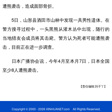
遭熊袭击，造成面部骨折。
学术中国
乡村振兴
银龄
溯源中国
5日，山形县酒田市山林中发现一具男性遗体。在
城市
旅游
能源
会展
警方搜寻过程中，一头黑熊从灌木丛中出现，随行的
彩票
娱乐
时尚
悦读
当地猎友会成员将其击毙。警方认为死者可能遭熊袭
公益
一带一路
亚太网
上市公司
击，目前正在进一步调查。
文化产业
日本广播协会说，今年4月至本月7日，日本全国
至少8人遭熊袭击。
地方频道
北京
天津
河北
山西
【责任编辑:刘子丫】
辽宁
吉林
上海
江苏
浙江
安徽
福建
江西
Copyright © 2000 - 2026 XINHUANET.com All Rights Reserved.