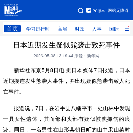
手机版
网站无障碍
PC版本
网站地图
首页
学习进行时
高层
时政
人事
国际
财
日本近期发生疑似熊袭击致死事件
学习进行时
高层
时政
人事
2026-05-08 13:19:44
来源：新华网
国际
财经
网评
港澳
新华社东京5月8日电 据日本媒体7日报道，日本
台湾
思客智库
全球连线
教育
近期接连发生熊袭人事件，并出现疑似熊袭击致人死
科技
科创
量子
体育
亡事件。
文化
书画
健康
军事
访谈
视频
图片
政务
报道说，7日，在岩手县八幡平市一处山林中发现
一具女性遗体，其面部和头部有疑似被熊抓伤的痕
法律
中央文件
金融
汽车
迹。同日，一名男性在山形县朝日町的山中采山菜时
食品
人居
信息化
数字经济