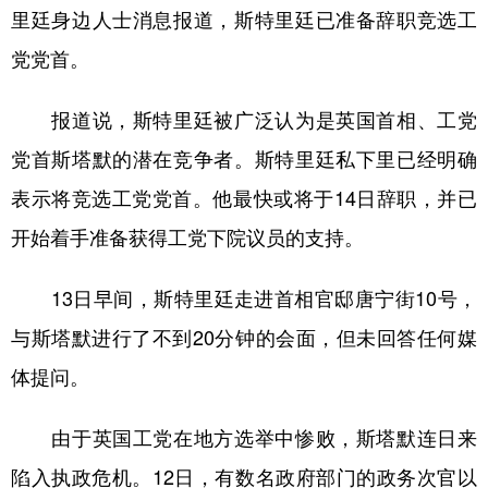
山东
河南
湖北
湖南
里廷身边人士消息报道，斯特里廷已准备辞职竞选工
广东
广西
海南
重庆
党党首。
四川
贵州
云南
西藏
报道说，斯特里廷被广泛认为是英国首相、工党
陕西
甘肃
青海
宁夏
党首斯塔默的潜在竞争者。斯特里廷私下里已经明确
新疆
内蒙古
黑龙江
表示将竞选工党党首。他最快或将于14日辞职，并已
开始着手准备获得工党下院议员的支持。
多语种频道
13日早间，斯特里廷走进首相官邸唐宁街10号，
English
Español
Français
عربى
与斯塔默进行了不到20分钟的会面，但未回答任何媒
Русский язык
日本語
한국어
体提问。
Deutsch
Português
由于英国工党在地方选举中惨败，斯塔默连日来
陷入执政危机。12日，有数名政府部门的政务次官以