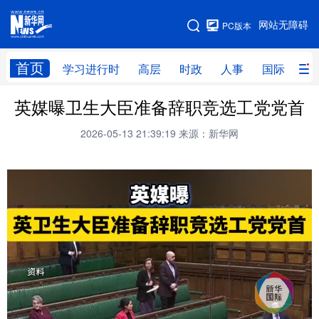
手机版
网站无障碍
PC版本
网站地图
首页
学习进行时
高层
时政
人事
国际
财
英媒曝卫生大臣准备辞职竞选工党党首
学习进行时
高层
时政
人事
2026-05-13 21:39:19
来源：新华网
国际
财经
网评
港澳
台湾
思客智库
全球连线
教育
科技
科创
量子
体育
文化
书画
健康
军事
访谈
视频
图片
政务
法律
中央文件
金融
汽车
食品
人居
信息化
数字经济