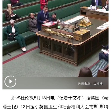
学术中国
乡村振兴
银龄
溯源中国
城市
旅游
能源
会展
彩票
娱乐
时尚
悦读
公益
一带一路
亚太网
上市公司
文化产业
地方频道
北京
天津
河北
山西
辽宁
吉林
上海
江苏
新华社伦敦5月13日电（记者于艾岑）据英国《泰
浙江
安徽
福建
江西
晤士报》13日援引英国卫生和社会福利大臣韦斯·斯特