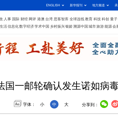
ENGLISH
新华报刊
地方频道
承
政
人事
国际
财经
网评
港澳
台湾
思客智库
全球连线
教育
科技
科创
量子
生活
信息化
数字经济
学术中国
乡村振兴
银龄
溯源中国
城市
旅游
能源
会
法国一邮轮确认发生诺如病
字体：
小
中
大
分享到：