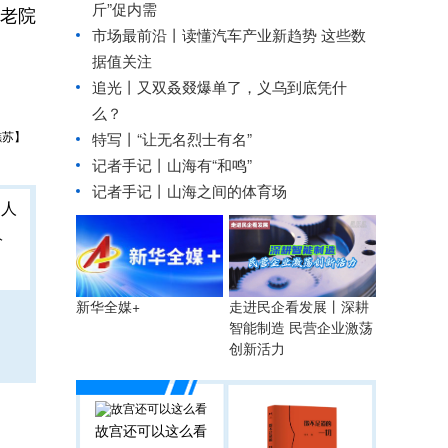
斤”促内需
老院
市场最前沿丨读懂汽车产业新趋势 这些数
据值关注
追光丨
又双叒叕爆单了，义乌到底凭什
么？
樵苏】
特写丨“让无名烈士有名”
记者手记丨山海有“和鸣”
记者手记丨山海之间的体育场
人
走进民企看发展丨深耕
新华全媒+
智能制造 民营企业激荡
创新活力
故宫还可以这么看