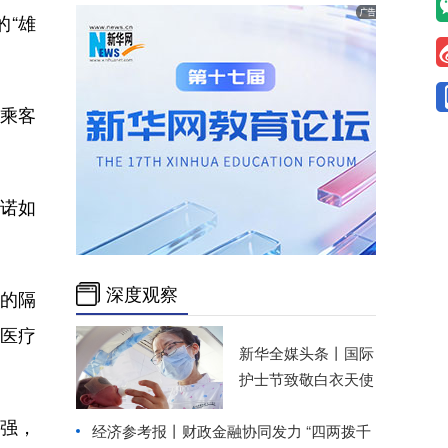
的“雄
岁乘客
诺如
深度观察
的隔
医疗
新华全媒头条丨
国际
护士节致敬白衣天使
强，
经济参考报丨
财政金融协同发力 “四两拨千