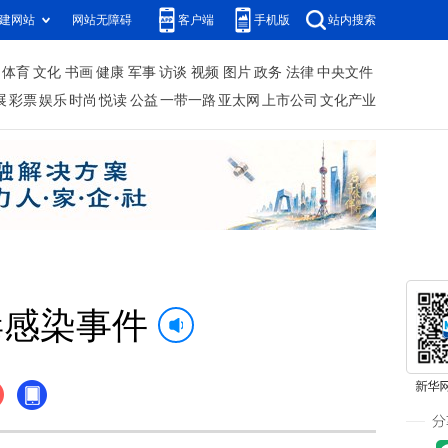
建网站
网站无障碍
客户端
手机版
站内搜索
体育
文化
书画
健康
军事
访谈
视频
图片
政务
法律
中央文件
展
彩票
娱乐
时尚
悦读
公益
一带一路
亚太网
上市公司
文化产业
毒感染事件