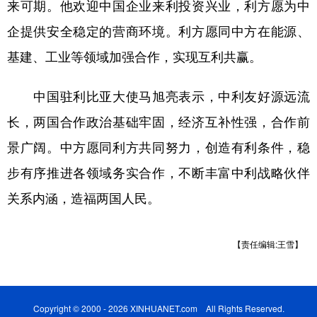
山东
河南
湖北
湖南
来可期。他欢迎中国企业来利投资兴业，利方愿为中
企提供安全稳定的营商环境。利方愿同中方在能源、
广东
广西
海南
重庆
基建、工业等领域加强合作，实现互利共赢。
四川
贵州
云南
西藏
陕西
甘肃
青海
宁夏
中国驻利比亚大使马旭亮表示，中利友好源远流
长，两国合作政治基础牢固，经济互补性强，合作前
新疆
内蒙古
黑龙江
景广阔。中方愿同利方共同努力，创造有利条件，稳
步有序推进各领域务实合作，不断丰富中利战略伙伴
多语种频道
关系内涵，造福两国人民。
English
Español
Français
عربى
Русский язык
日本語
한국어
【责任编辑:王雪】
Deutsch
Português
Copyright © 2000 - 2026 XINHUANET.com All Rights Reserved.