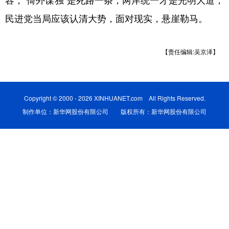
容，“倚外谋独”是死路一条，两岸统一才是光明大道，
民进党当局应该认清大势，面对现实，悬崖勒马。
学术中国
乡村振兴
银龄
溯源中国
城市
旅游
能源
会展
【责任编辑:吴京泽】
彩票
娱乐
时尚
悦读
公益
一带一路
亚太网
上市公司
Copyright © 2000 - 2026 XINHUANET.com All Rights Reserved.
文化产业
制作单位：新华网股份有限公司 版权所有：新华网股份有限公司
地方频道
北京
天津
河北
山西
辽宁
吉林
上海
江苏
浙江
安徽
福建
江西