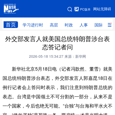
手机版
网站无障碍
PC版本
网站地图
首页
学习进行时
高层
时政
人事
国际
财
外交部发言人就美国总统特朗普涉台表
学习进行时
高层
时政
人事
态答记者问
国际
财经
网评
港澳
2026-05-18 15:34:27
来源：新华网
台湾
思客智库
全球连线
教育
新华社北京5月18日电（记者冯歆然、董雪）就美
科技
科创
量子
体育
国总统特朗普涉台表态，外交部发言人郭嘉昆18日在
文化
书画
健康
军事
例行记者会上答问时表示，我们注意到特朗普总统的
访谈
视频
图片
政务
表态。台湾是中国领土不可分割的一部分，从来不是
法律
中央文件
金融
汽车
一个国家，今后也绝无可能。“台独”与台海和平水火不
食品
人居
信息化
数字经济