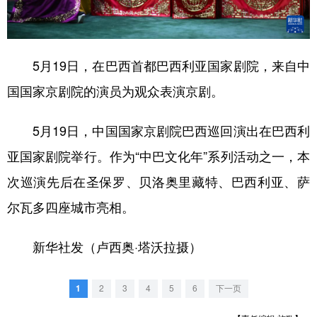
学术中国
乡村振兴
银龄
溯源中国
城市
旅游
能源
会展
5月19日，在巴西首都巴西利亚国家剧院，来自中
彩票
娱乐
时尚
悦读
国国家京剧院的演员为观众表演京剧。
公益
一带一路
亚太网
上市公司
5月19日，中国国家京剧院巴西巡回演出在巴西利
文化产业
亚国家剧院举行。作为“中巴文化年”系列活动之一，本
次巡演先后在圣保罗、贝洛奥里藏特、巴西利亚、萨
地方频道
尔瓦多四座城市亮相。
北京
天津
河北
山西
新华社发（卢西奥·塔沃拉摄）
辽宁
吉林
上海
江苏
1
2
3
4
5
6
下一页
浙江
安徽
福建
江西