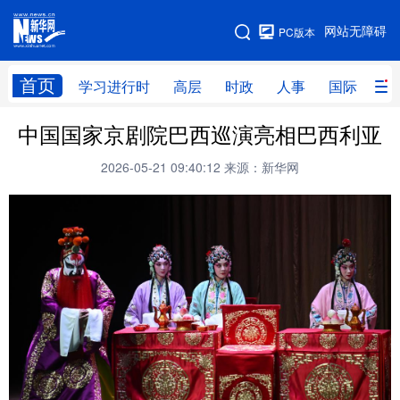
手机版
网站无障碍
PC版本
网站地图
首页
学习进行时
高层
时政
人事
国际
财
中国国家京剧院巴西巡演亮相巴西利亚
学习进行时
高层
时政
人事
2026-05-21 09:40:12
来源：新华网
国际
财经
网评
港澳
台湾
思客智库
全球连线
教育
科技
科创
量子
体育
文化
书画
健康
军事
访谈
视频
图片
政务
法律
中央文件
金融
汽车
食品
人居
信息化
数字经济