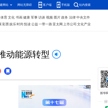
建网站
网站无障碍
客户端
手机版
站内搜索
体育
文化
书画
健康
军事
访谈
视频
图片
政务
法律
中央文件
展
彩票
娱乐
时尚
悦读
公益
一带一路
亚太网
上市公司
文化产业
资推动能源转型