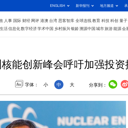
ENGLISH
新华报刊
地方频道
承
政
人事
国际
财经
网评
港澳
台湾
思客智库
全球连线
教育
科技
科创
量子
生活
信息化
数字经济
学术中国
乡村振兴
银龄
溯源中国
城市
旅游
能源
会
非洲核能创新峰会呼吁加强投
字体：
小
中
大
分享到：