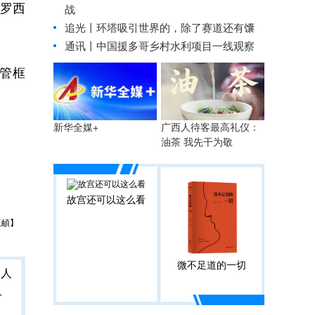
格罗西
战
追光丨
环塔吸引世界的，除了赛道还有馕
通讯丨中国援多哥乡村水利项目一线观察
管框
广西人待客最高礼仪：
新华全媒+
油茶 我先干为敬
故宫还可以这么看
王頔】
微不足道的一切
人