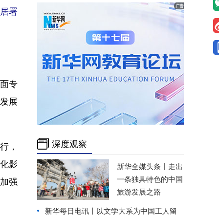
居署
面专
发展
深度观察
举行，
变化影
新华全媒头条丨
走出
一条独具特色的中国
加强
旅游发展之路
新华每日电讯丨
以文学大系为中国工人留