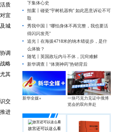
下集体心史
活质
拍案丨碰瓷“宇树机器狗” 如此恶意诉讼不可
对宜
取
及城
秀我中国丨
“哪怕身体不再完整，我也要活
得闪闪发亮”
追光丨
在海拔4718米的纳木错徒步，是什
么体验？
协调
随笔丨英国政坛内斗不休，沉疴难解
战略
新华调查丨
“体测神药”热销背后
尤其
一块巧克力见证中俄博
新华全媒+
识交
览会的双向奔赴
推进
故宫还可以这么看