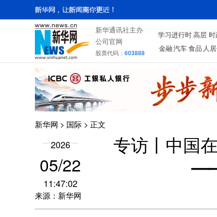
新华通讯社主办
学习进行时
高层
时
公司官网
金融
汽车
食品
人居
股票代码：
603888
新华网
>
国际
> 正文
专访丨中国
2026
05/22
—
11:47:02
来源：新华网