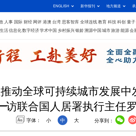
ENGLISH
新华报刊
地方频道
承
政
人事
国际
财经
网评
港澳
台湾
思客智库
全球连线
教育
科技
科创
量子
生活
信息化
数字经济
学术中国
乡村振兴
银龄
溯源中国
城市
旅游
能源
会
在推动全球可持续城市发展中
—访联合国人居署执行主任
字体：
小
中
大
分享到：