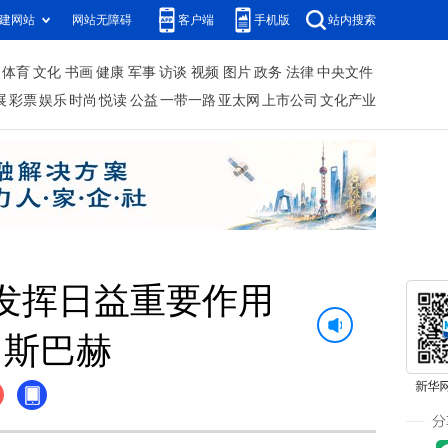
建网站
网站无障碍
客户端
手机版
站内搜索
体育
文化
书画
健康
军事
访谈
视频
图片
政务
法律
中央文件
展
彩票
娱乐
时尚
悦读
公益
一带一路
亚太网
上市公司
文化产业
发挥日益重要作用
罗斯巴赫