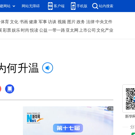
建网站
网站无障碍
客户端
手机版
站内搜索
体育
文化
书画
健康
军事
访谈
视频
图片
政务
法律
中央文件
展
彩票
娱乐
时尚
悦读
公益
一带一路
亚太网
上市公司
文化产业
为何升温