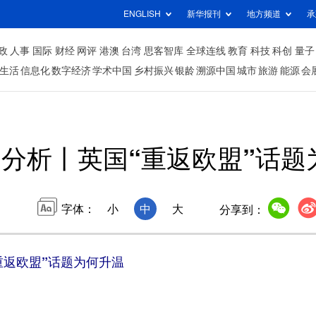
ENGLISH
新华报刊
地方频道
承
政
人事
国际
财经
网评
港澳
台湾
思客智库
全球连线
教育
科技
科创
量子
生活
信息化
数字经济
学术中国
乡村振兴
银龄
溯源中国
城市
旅游
能源
会
分析丨英国“重返欧盟”话题
字体：
小
中
大
分享到：
重返欧盟”话题为何升温