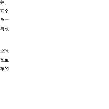
关、
安全
返单一
想与欧
。
全球
，甚至
布的