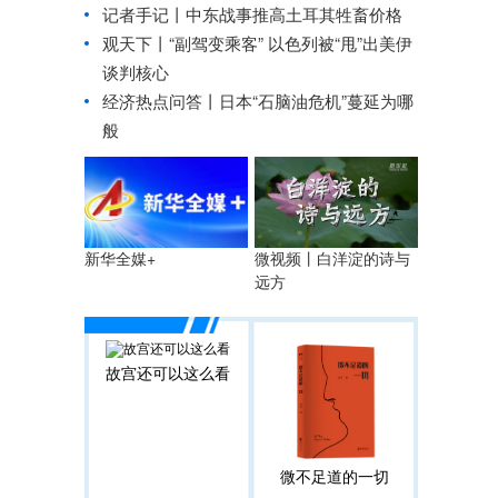
记者手记丨中东战事推高土耳其牲畜价格
观天下丨“副驾变乘客” 以色列被“甩”出美伊
谈判核心
经济热点问答丨日本“石脑油危机”蔓延为哪
般
微视频丨白洋淀的诗与
新华全媒+
远方
故宫还可以这么看
微不足道的一切