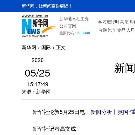
新华通讯社主办
学习进行时
高层
时
公司官网
金融
汽车
食品
人居
股票代码：
603888
新华网
>
国际
> 正文
2026
新闻
05/25
15:17:49
来源：新华网
新华社伦敦5月25日电
新闻分析丨英国“
新华社记者高文成