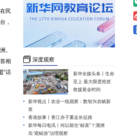
留在民
台，
欧洲。
深度观察
战首相
盟”话
新华全媒头条丨
生命
至上 最大限度抢抓
救援黄金时间
新华视点丨
农业一线观察：数智兴农赋新
章
香港故事丨香江赤子重走长征路
新华每日电讯丨
何以留住“鲸喜”？涠洲
岛“观鲸游”治理观察