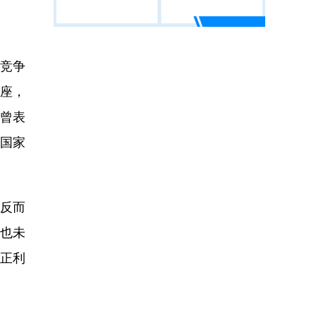
竞争
座，
姆曾表
让国家
，反而
略也未
真正利