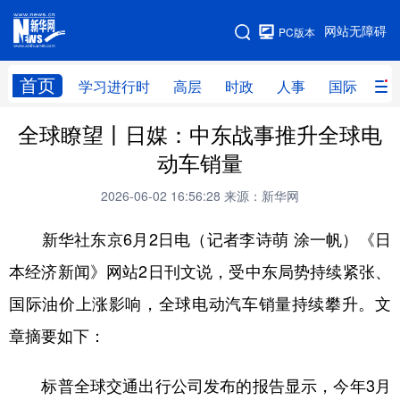
手机版
网站无障碍
PC版本
网站地图
首页
学习进行时
高层
时政
人事
国际
财
全球瞭望丨日媒：中东战事推升全球电
学习进行时
高层
时政
人事
动车销量
国际
财经
网评
港澳
2026-06-02 16:56:28
来源：新华网
台湾
思客智库
全球连线
教育
新华社东京6月2日电（记者李诗萌 涂一帆）《日
科技
科创
量子
体育
本经济新闻》网站2日刊文说，受中东局势持续紧张、
文化
书画
健康
军事
国际油价上涨影响，全球电动汽车销量持续攀升。文
访谈
视频
图片
政务
章摘要如下：
法律
中央文件
金融
汽车
标普全球交通出行公司发布的报告显示，今年3月
食品
人居
信息化
数字经济