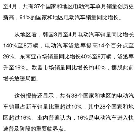
至4月，共有37个国家和地区电动汽车单月销量创历史
学术中国
乡村振兴
银龄
溯源中国
新高，91%的国家和地区电动汽车销量同比增长。
城市
旅游
能源
会展
从地区看，韩国3月至4月电动汽车销量同比增长
彩票
娱乐
时尚
悦读
140%至8万辆，电动汽车渗透率提高14个百分点至
公益
一带一路
亚太网
上市公司
26%。东南亚市场销量同比增长40%至9万辆，渗透率
文化产业
升至16%。欧盟市场销量同比增长约40%，摆脱此前
增长放缓局面。
地方频道
这份报告还显示，共有38个国家和地区的电动汽
北京
天津
河北
山西
车销量占新车销量比重超过10%，其中28个国家和地
辽宁
吉林
上海
江苏
区超过16%。业内普遍认为，16%是电动汽车进入快
浙江
安徽
福建
江西
速普及阶段的重要临界点。