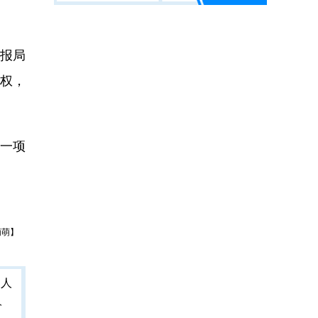
报局
权，
过一项
萌萌】
人