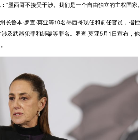
“墨西哥不接受干涉。我们是一个自由独立的主权国家。
长鲁本·罗查·莫亚等10名墨西哥现任和前任官员，指
涉及武器犯罪和绑架等罪名。罗查·莫亚5月1日宣布，
查。