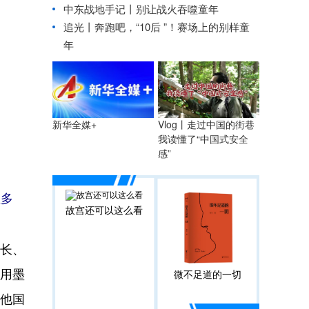
中东战地手记丨别让战火吞噬童年
追光丨
奔跑吧，“10后 ”！赛场上的别样童
年
Vlog丨走过中国的街巷
新华全媒+
我读懂了“中国式安全
感”
涅多
故宫还可以这么看
长、
利用墨
微不足道的一切
其他国