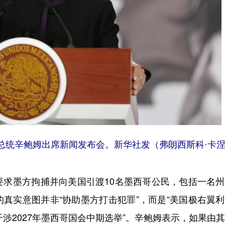
总统辛鲍姆出席新闻发布会。新华社发（弗朗西斯科·卡
墨方拘捕并向美国引渡10名墨西哥公民，包括一名州
真实意图并非“协助墨方打击犯罪”，而是“美国极右翼
干涉2027年墨西哥国会中期选举”。辛鲍姆表示，如果由