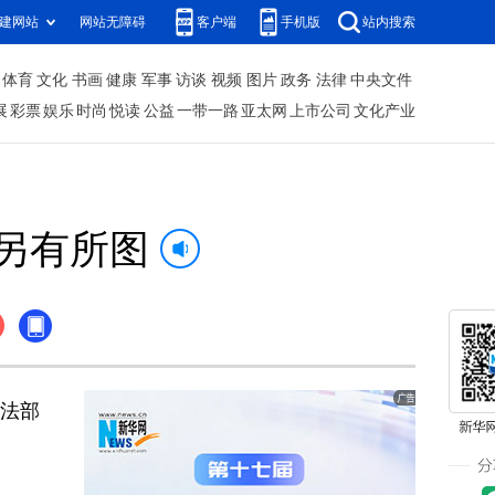
建网站
网站无障碍
客户端
手机版
站内搜索
体育
文化
书画
健康
军事
访谈
视频
图片
政务
法律
中央文件
展
彩票
娱乐
时尚
悦读
公益
一带一路
亚太网
上市公司
文化产业
另有所图
司法部