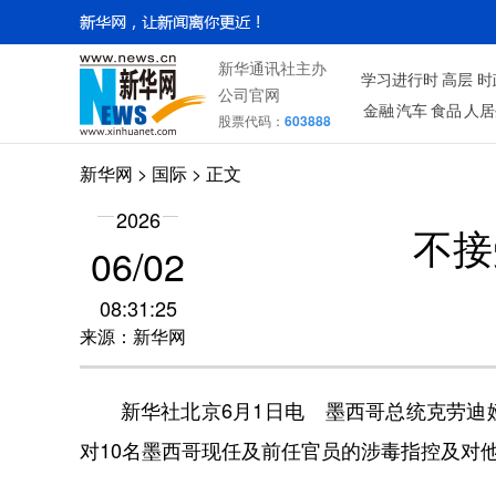
新华通讯社主办
学习进行时
高层
时
公司官网
金融
汽车
食品
人居
股票代码：
603888
新华网
>
国际
> 正文
2026
不接
06/02
08:31:25
来源：新华网
新华社北京6月1日电 墨西哥总统克劳迪娅
对10名墨西哥现任及前任官员的涉毒指控及对