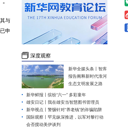
”
控其与
他已申
深度观察
新华全媒头条丨
智库
报告阐释新时代淮河
生态文明发展之路
新华鲜报丨缤纷“六一” 多彩童年
雄安日记丨我在雄安当智慧图书管理员
新华视点丨
警惕针对“养老钱”的诈骗陷阱
国际观察丨
罕见纵深推进，以军对黎行动
会否搅动美伊谈判