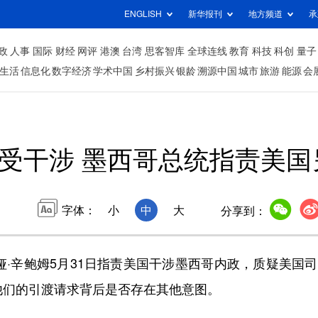
ENGLISH
新华报刊
地方频道
承
政
人事
国际
财经
网评
港澳
台湾
思客智库
全球连线
教育
科技
科创
量子
生活
信息化
数字经济
学术中国
乡村振兴
银龄
溯源中国
城市
旅游
能源
会
受干涉 墨西哥总统指责美国
字体：
小
中
大
分享到：
·辛鲍姆5月31日指责美国干涉墨西哥内政，质疑美国
他们的引渡请求背后是否存在其他意图。