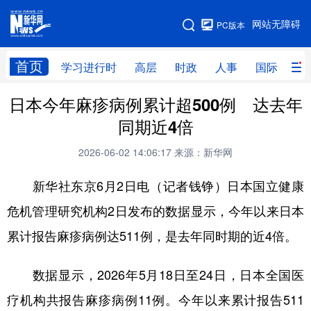
手机版
网站无障碍
PC版本
网站地图
首页
学习进行时
高层
时政
人事
国际
财
日本今年麻疹病例累计超500例 达去年
学习进行时
高层
时政
人事
同期近4倍
国际
财经
网评
港澳
2026-06-02 14:06:17
来源：新华网
台湾
思客智库
全球连线
教育
新华社东京6月2日电（记者钱铮）日本国立健康
科技
科创
量子
体育
危机管理研究机构2日发布的数据显示，今年以来日本
文化
书画
健康
军事
累计报告麻疹病例达511例，是去年同时期的近4倍。
访谈
视频
图片
政务
数据显示，2026年5月18日至24日，日本全国医
法律
中央文件
金融
汽车
疗机构共报告麻疹病例11例。今年以来累计报告511
食品
人居
信息化
数字经济