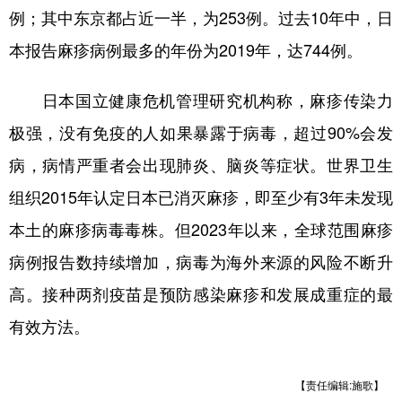
例；其中东京都占近一半，为253例。过去10年中，日
学术中国
乡村振兴
银龄
溯源中国
本报告麻疹病例最多的年份为2019年，达744例。
城市
旅游
能源
会展
日本国立健康危机管理研究机构称，麻疹传染力
彩票
娱乐
时尚
悦读
极强，没有免疫的人如果暴露于病毒，超过90%会发
公益
一带一路
亚太网
上市公司
病，病情严重者会出现肺炎、脑炎等症状。世界卫生
文化产业
组织2015年认定日本已消灭麻疹，即至少有3年未发现
本土的麻疹病毒毒株。但2023年以来，全球范围麻疹
地方频道
病例报告数持续增加，病毒为海外来源的风险不断升
高。接种两剂疫苗是预防感染麻疹和发展成重症的最
北京
天津
河北
山西
有效方法。
辽宁
吉林
上海
江苏
浙江
安徽
福建
江西
【责任编辑:施歌】