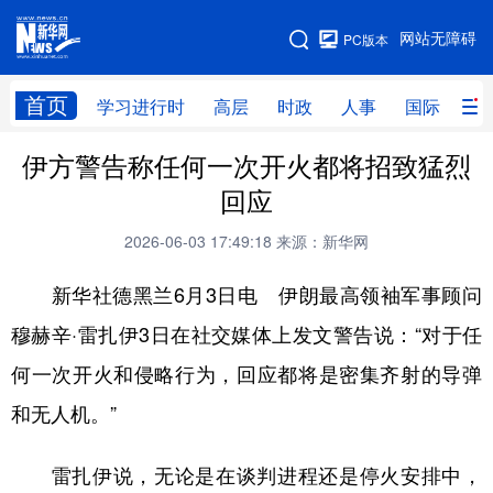
手机版
网站无障碍
PC版本
网站地图
首页
学习进行时
高层
时政
人事
国际
财
伊方警告称任何一次开火都将招致猛烈
学习进行时
高层
时政
人事
回应
国际
财经
网评
港澳
2026-06-03 17:49:18
来源：新华网
台湾
思客智库
全球连线
教育
新华社德黑兰6月3日电 伊朗最高领袖军事顾问
科技
科创
量子
体育
穆赫辛·雷扎伊3日在社交媒体上发文警告说：“对于任
文化
书画
健康
军事
何一次开火和侵略行为，回应都将是密集齐射的导弹
访谈
视频
图片
政务
和无人机。”
法律
中央文件
金融
汽车
雷扎伊说，无论是在谈判进程还是停火安排中，
食品
人居
信息化
数字经济