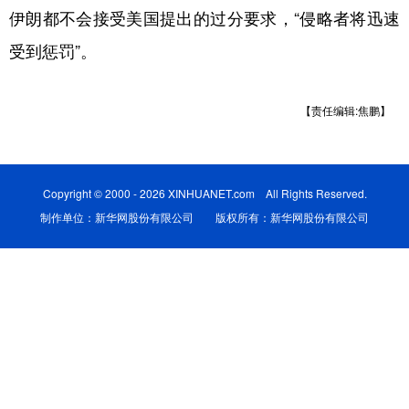
伊朗都不会接受美国提出的过分要求，“侵略者将迅速
学术中国
乡村振兴
银龄
溯源中国
受到惩罚”。
城市
旅游
能源
会展
【责任编辑:焦鹏】
彩票
娱乐
时尚
悦读
公益
一带一路
亚太网
上市公司
文化产业
Copyright © 2000 - 2026 XINHUANET.com All Rights Reserved.
制作单位：新华网股份有限公司 版权所有：新华网股份有限公司
地方频道
北京
天津
河北
山西
辽宁
吉林
上海
江苏
浙江
安徽
福建
江西